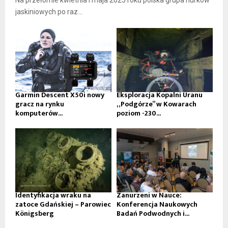
Na przełomie kwietnia i maja 2025 roku polska grupa nurków
jaskiniowych po raz...
Garmin Descent X50i nowy
Eksploracja Kopalni Uranu
gracz na rynku
„Podgórze” w Kowarach
komputerów...
poziom -230...
Identyfikacja wraku na
Zanurzeni w Nauce:
zatoce Gdańskiej – Parowiec
Konferencja Naukowych
Königsberg
Badań Podwodnych i...