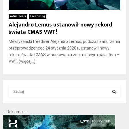
Aktualności
Freediving
Alejandro Lemus ustanowił nowy rekord
świata CMAS VWT!
Meksykański freediver Alejandro Lemus, podczas zanurzenia
przeprowadzonego 24 stycznia 2020 r., ustanowił nowy
rekord świata CMAS w nurkowaniu ze zmiennym balastem –
VWT. (więcej…)
S
e
a
S
r
-- Reklama --
c
E
h
f
A