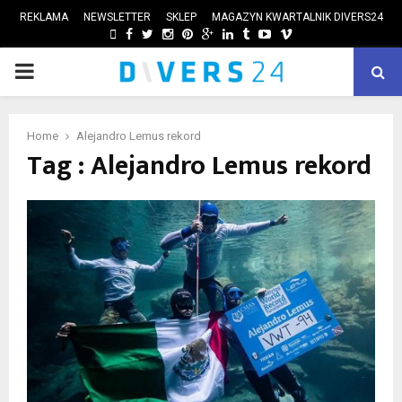
REKLAMA
NEWSLETTER
SKLEP
MAGAZYN KWARTALNIK DIVERS24
FACEBOOK
TWITTER
INSTAGRAM
PINTEREST
GOOGLE
LINKEDIN
TUMBLR
YOUTUBE
VIMEO
PRIMARY
ube
MENU
Home
Alejandro Lemus rekord
Tag : Alejandro Lemus rekord