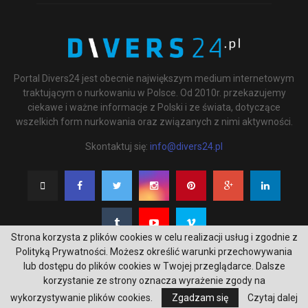
Portal Divers24 jest obecnie największym medium internetowym
traktującym o nurkowaniu w Polsce. Od 2010r. przekazujemy
ciekawe i ważne informacje z Polski i ze świata, dotyczące
wszelkich form nurkowania oraz związanych z nimi aktywności.
Skontaktuj się:
info@divers24.pl
Strona korzysta z plików cookies w celu realizacji usług i zgodnie z
Polityką Prywatności. Możesz określić warunki przechowywania
lub dostępu do plików cookies w Twojej przeglądarce. Dalsze
korzystanie ze strony oznacza wyrażenie zgody na
@2020 - underwatermedia.pl. All Right Reserved. Designed and Developed by
wykorzystywanie plików cookies.
Zgadzam się
Czytaj dalej
Tworzenie stron internetowych Gdańsk