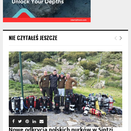
NIE CZYTAŁEŚ JESZCZE
Nowe odkrycia polskich nurków w Sintzi