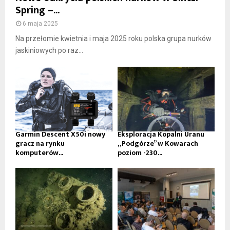
Spring –...
6 maja 2025
Na przełomie kwietnia i maja 2025 roku polska grupa nurków
jaskiniowych po raz...
Garmin Descent X50i nowy
Eksploracja Kopalni Uranu
gracz na rynku
„Podgórze” w Kowarach
komputerów...
poziom -230...