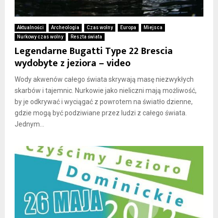
Aktualności
Archeologia
Czas wolny
Europa
Miejsca
Nurkowy czas wolny
Reszta świata
Legendarne Bugatti Type 22 Brescia
wydobyte z jeziora – video
Wody akwenów całego świata skrywają masę niezwykłych
skarbów i tajemnic. Nurkowie jako nieliczni mają możliwość,
by je odkrywać i wyciągać z powrotem na światło dzienne,
gdzie mogą być podziwiane przez ludzi z całego świata.
Jednym...