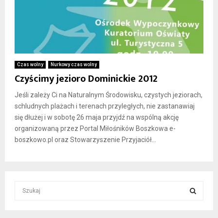
Czas wolny
Nurkowy czas wolny
Czyścimy jezioro Dominickie 2012
Jeśli zależy Ci na Naturalnym Środowisku, czystych jeziorach,
schludnych plażach i terenach przyległych, nie zastanawiaj
się dłużej i w sobotę 26 maja przyjdź na wspólną akcję
organizowaną przez Portal Miłośników Boszkowa e-
boszkowo.pl oraz Stowarzyszenie Przyjaciół...
S
e
a
S
r