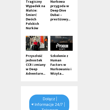
Tragiczny
Nurkowa
Wypadek na
przygoda w
Malcie:
Deep Dive
Śmierć
Dubai –
Dwóch
prestiżowy...
Polskich
Nurków
Przyszłość
Szkolenie z
jednostek
Human
CCR i zmiany
Factors w
w Deep
Nurkowaniu i
Adventure...
Wizyta...
Dołącz |
Informacje 24/7 |