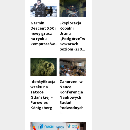
Garmin
Eksploracja
Descent X50i
Kopalni
nowy gracz
Uranu
na rynku
„Podgórze” w
komputerów..
Kowarach
.
poziom -230...
Identyfikacja
Zanurzeni w
wraku na
Nauce:
zatoce
Konferencja
Gdańskiej –
Naukowych
Parowiec
Badań
Königsberg
Podwodnych
i...