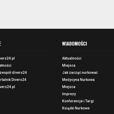
E
WIADOMOŚCI
vers24.pl
Aktualności
atności
Miejsca
 zespół divers24
Jak zacząć nurkować
talnik Divers24
Medycyna Nurkowa
vers24.pl
Miejsca
Imprezy
Konferencje i Targi
Książki Nurkowe