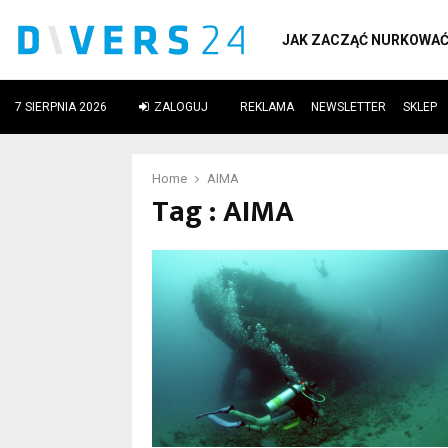
JAK ZACZĄĆ NURKOWA
7 SIERPNIA 2026
ZALOGUJ
REKLAMA
NEWSLETTER
SKLEP
ube
Home
AIMA
Tag : AIMA