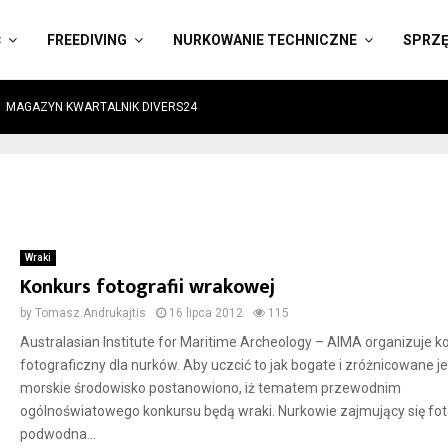
Ć
FREEDIVING
NURKOWANIE TECHNICZNE
SPRZ
MAGAZYN KWARTALNIK DIVERS24
Wraki
Konkurs fotografii wrakowej
by
Tomasz Andrukajtis
16 lipca 2012
115
Australasian Institute for Maritime Archeology – AIMA organizuje k
fotograficzny dla nurków. Aby uczcić to jak bogate i zróżnicowane je
morskie środowisko postanowiono, iż tematem przewodnim
ogólnoświatowego konkursu będą wraki. Nurkowie zajmujący się fot
podwodna...