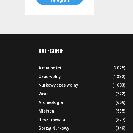
Telegram
KATEGORIE
Aktualności
(3 025)
Czas wolny
(1 332)
Nurkowy czas wolny
(1 083)
Wraki
(722)
Archeologia
(659)
Miejsca
(535)
Reszta świata
(527)
Sprzęt Nurkowy
(349)