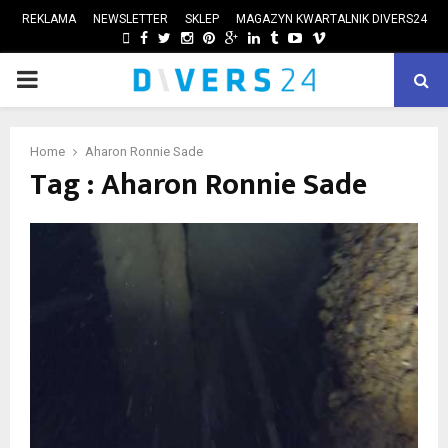
REKLAMA
NEWSLETTER
SKLEP
MAGAZYN KWARTALNIK DIVERS24
FACEBOOK
TWITTER
INSTAGRAM
PINTEREST
GOOGLE
LINKEDIN
TUMBLR
YOUTUBE
VIMEO
PRIMARY
ube
MENU
Home
Aharon Ronnie Sade
Tag : Aharon Ronnie Sade