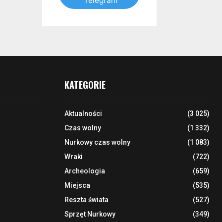
Telegram
KATEGORIE
Aktualności
(3 025)
Czas wolny
(1 332)
Nurkowy czas wolny
(1 083)
Wraki
(722)
Archeologia
(659)
Miejsca
(535)
Reszta świata
(527)
Sprzęt Nurkowy
(349)