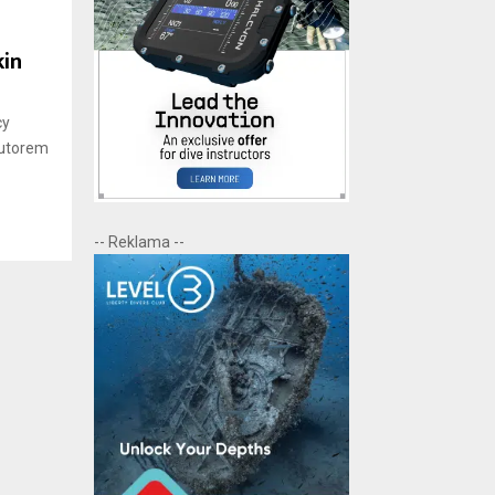
kin
cy
butorem
-- Reklama --