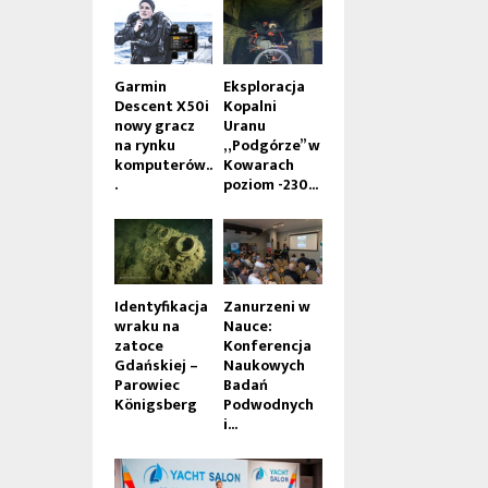
Garmin
Eksploracja
Descent X50i
Kopalni
nowy gracz
Uranu
na rynku
„Podgórze” w
komputerów..
Kowarach
.
poziom -230...
Identyfikacja
Zanurzeni w
wraku na
Nauce:
zatoce
Konferencja
Gdańskiej –
Naukowych
Parowiec
Badań
Königsberg
Podwodnych
i...