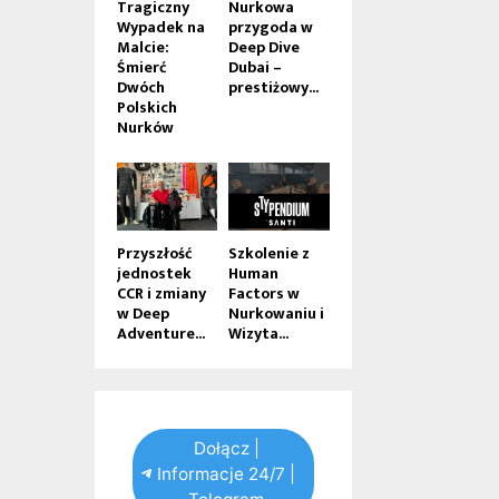
Tragiczny
Nurkowa
Wypadek na
przygoda w
Malcie:
Deep Dive
Śmierć
Dubai –
Dwóch
prestiżowy...
Polskich
Nurków
Przyszłość
Szkolenie z
jednostek
Human
CCR i zmiany
Factors w
w Deep
Nurkowaniu i
Adventure...
Wizyta...
Dołącz |
Informacje 24/7 |