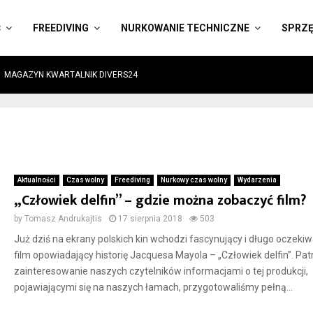
Ć
FREEDIVING
NURKOWANIE TECHNICZNE
SPRZ
MAGAZYN KWARTALNIK DIVERS24
Aktualności
Czas wolny
Freediving
Nurkowy czas wolny
Wydarzenia
„Człowiek delfin” – gdzie można zobaczyć film?
by
Tomasz Andrukajtis
17 sierpnia 2018
503
Już dziś na ekrany polskich kin wchodzi fascynujący i długo oczeki
film opowiadający historię Jacquesa Mayola – „Człowiek delfin”. Pat
zainteresowanie naszych czytelników informacjami o tej produkcji,
pojawiającymi się na naszych łamach, przygotowaliśmy pełną...