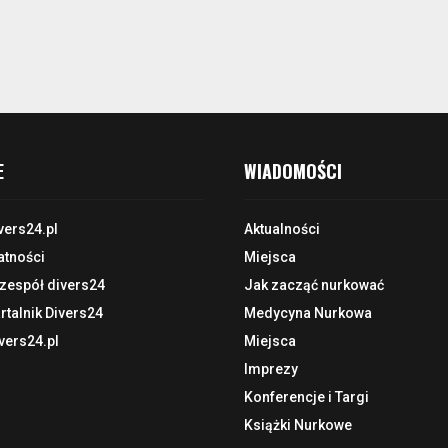
E
WIADOMOŚCI
vers24.pl
Aktualności
atności
Miejsca
 zespół divers24
Jak zacząć nurkować
talnik Divers24
Medycyna Nurkowa
vers24.pl
Miejsca
Imprezy
Konferencje i Targi
Książki Nurkowe