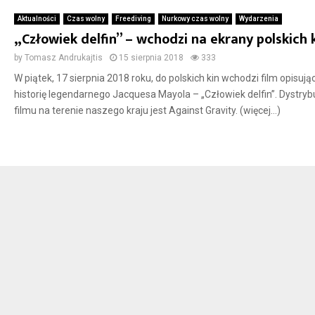
Aktualności
Czas wolny
Freediving
Nurkowy czas wolny
Wydarzenia
„Człowiek delfin” – wchodzi na ekrany polskich 
by
Tomasz Andrukajtis
15 sierpnia 2018
333
W piątek, 17 sierpnia 2018 roku, do polskich kin wchodzi film opisują
historię legendarnego Jacquesa Mayola – „Człowiek delfin”. Dystry
filmu na terenie naszego kraju jest Against Gravity. (więcej…)