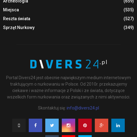
Archeologia
(659)
Miejsca
(535)
Reszta świata
(527)
Sprzęt Nurkowy
(349)
Portal Divers24 jest obecnie największym medium internetowym
traktującym o nurkowaniu w Polsce. Od 2010r. przekazujemy
ciekawe i ważne informacje z Polski i ze świata, dotyczące
wszelkich form nurkowania oraz związanych z nimi aktywności.
Skontaktuj się:
info@divers24.pl