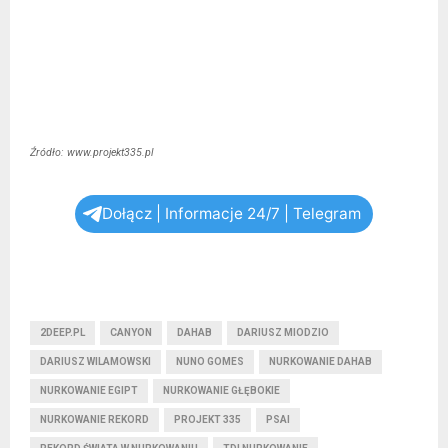
Źródło: www.projekt335.pl
Dołącz | Informacje 24/7 | Telegram
2DEEP.PL
CANYON
DAHAB
DARIUSZ MIODZIO
DARIUSZ WILAMOWSKI
NUNO GOMES
NURKOWANIE DAHAB
NURKOWANIE EGIPT
NURKOWANIE GŁĘBOKIE
NURKOWANIE REKORD
PROJEKT 335
PSAI