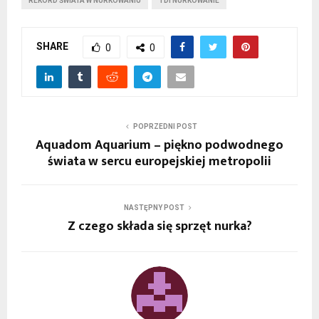
REKORD ŚWIATA W NURKOWANIU
TDI NURKOWANIE
SHARE
0
0
POPRZEDNI POST
Aquadom Aquarium – piękno podwodnego
świata w sercu europejskiej metropolii
NASTĘPNY POST
Z czego składa się sprzęt nurka?