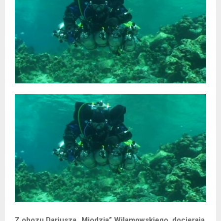
Z obozu Dariusza „Miodzia” Wilamowskiego, docierają