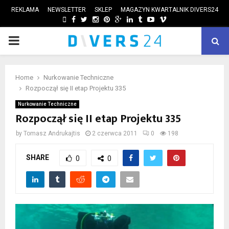
REKLAMA
NEWSLETTER
SKLEP
MAGAZYN KWARTALNIK DIVERS24
FACEBOOK
TWITTER
INSTAGRAM
PINTEREST
GOOGLE
LINKEDIN
TUMBLR
YOUTUBE
VIMEO
PRIMARY
ube
MENU
Home
Nurkowanie Techniczne
Rozpoczął się II etap Projektu 335
Nurkowanie Techniczne
Rozpoczął się II etap Projektu 335
by
Tomasz Andrukajtis
2 czerwca 2011
0
198
SHARE
0
0