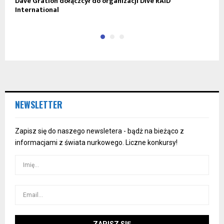
Dave Gration dołączcył do organizacji Dive RAID
S
International
S
NEWSLETTER
Zapisz się do naszego newsletera - bądż na bieżąco z
informacjami z świata nurkowego. Liczne konkursy!