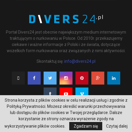
Portal Divers24 jest obecnie największym medium internetowym
traktującym o nurkowaniu w Polsce. Od 2010r. przekazujemy
ciekawe i ważne informacje z Polski i ze świata, dotyczące
wszelkich form nurkowania oraz związanych z nimi aktywności.
Skontaktuj się:
info@divers24.pl
Strona korzysta z plików cookies w celu realizacji usług i zgodnie z
Polityką Prywatności. Możesz określić warunki przechowywania
lub dostępu do plików cookies w Twojej przeglądarce. Dalsze
korzystanie ze strony oznacza wyrażenie zgody na
@2020 - underwatermedia.pl. All Right Reserved. Designed and Developed by
wykorzystywanie plików cookies.
Zgadzam się
Czytaj dalej
Tworzenie stron internetowych Gdańsk