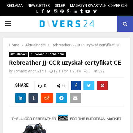
REKLAMA
NEWSLETTER
SKLEP
MAGAZYN KWARTALNIK DIVERS24
FACEBOOK
TWITTER
INSTAGRAM
PINTEREST
GOOGLE
LINKEDIN
TUMBLR
YOUTUBE
VIMEO
PRIMARY
ube
MENU
Home
Aktualności
Rebreather JJ-CCR uzyskał certyfikat CE
Aktualności
Nurkowanie Techniczne
Rebreather JJ-CCR uzyskał certyfikat CE
by
Tomasz Andrukajtis
12 sierpnia 2014
0
599
SHARE
0
0