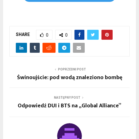
SHARE
0
0
POPRZEDNI POST
Świnoujście: pod wodą znaleziono bombę
NASTĘPNY POST
Odpowiedź DUI i BTS na „Global Alliance”