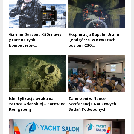
Garmin Descent X50i nowy
Eksploracja Kopalni Uranu
gracz na rynku
„Podgórze” w Kowarach
komputerów...
poziom -230...
Identyfikacja wraku na
Zanurzeni w Nauce:
zatoce Gdańskiej – Parowiec
Konferencja Naukowych
Königsberg
Badań Podwodnych i...