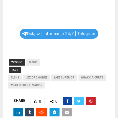
Dołącz | Informacje 24/7 | Telegram
ŹRÓDŁO
GLSHS
TAGS
GLSHS
JEZIORO GÓRNE
LAKE SUPERIOR
WRAK C.F. CURTS
WRAK SELDEN E. MARVIN
SHARE
0
0