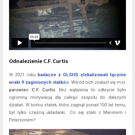
Odnalezienie C.F. Curtis
W 2021 roku
badacze z GLSHS zlokalizowali łącznie
wraki 9 zaginionych statkó
w. Wśród nich znalazł się m.in.
parowiec C.F. Curtis
. Bez wątpienia to odkrycie było
ogromną motywacją dla całego zespołu do dalszych
działań. W końcu statek, który zaginął ponad 100 lat temu,
był tylko częścią układanki… Co się stało z Marvinem i
Petersonem?