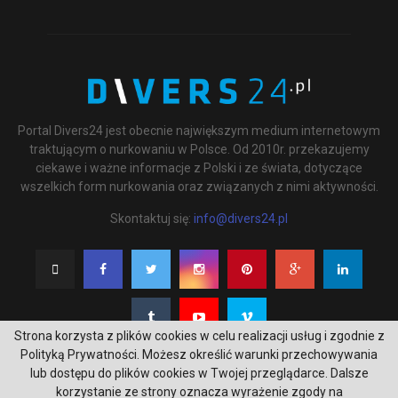
Portal Divers24 jest obecnie największym medium internetowym
traktującym o nurkowaniu w Polsce. Od 2010r. przekazujemy
ciekawe i ważne informacje z Polski i ze świata, dotyczące
wszelkich form nurkowania oraz związanych z nimi aktywności.
Skontaktuj się:
info@divers24.pl
Strona korzysta z plików cookies w celu realizacji usług i zgodnie z
Polityką Prywatności. Możesz określić warunki przechowywania
lub dostępu do plików cookies w Twojej przeglądarce. Dalsze
korzystanie ze strony oznacza wyrażenie zgody na