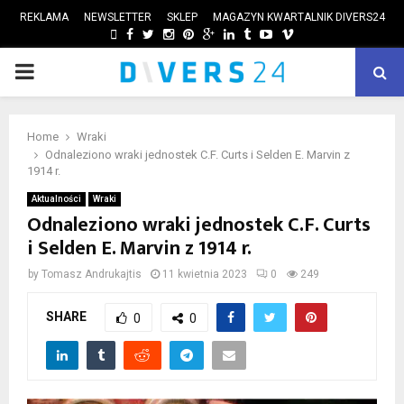
REKLAMA
NEWSLETTER
SKLEP
MAGAZYN KWARTALNIK DIVERS24
FACEBOOK
TWITTER
INSTAGRAM
PINTEREST
GOOGLE
LINKEDIN
TUMBLR
YOUTUBE
VIMEO
PRIMARY
ube
MENU
Home
Wraki
Odnaleziono wraki jednostek C.F. Curts i Selden E. Marvin z
1914 r.
Aktualności
Wraki
Odnaleziono wraki jednostek C.F. Curts
i Selden E. Marvin z 1914 r.
by
Tomasz Andrukajtis
11 kwietnia 2023
0
249
SHARE
0
0