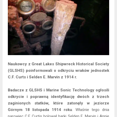
Naukowcy z Great Lakes Shipwreck Historical Society
(GLSHS) poinformowali o odkryciu wraków jednostek
C.F. Curts i Selden E. Marvin z 1914 r.
Badacze z GLSHS i Marine Sonic Technology ogłosili
odkrycie i poprawną identyfikację dwóch z trzech
zaginionych statków, które zatonęły w jeziorze
Górnym 18 listopada 1914 roku
. Właśnie tego dnia
parowiec C.F. Curtis holował barki Selden E. Marvin i Annie