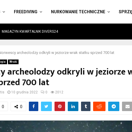
Ć
FREEDIVING
NURKOWANIE TECHNICZNE
SPRZ
MAGAZYN KWARTALNIK DIVERS24
Norwescy archeolodzy odkryli w jeziorze wrak statku sprzed 700 lat
ogia
Wraki
 archeolodzy odkryli w jeziorze 
przed 700 lat
tis
10 grudnia 2022
0
2012
0
0