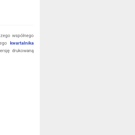
aszego wspólnego
szego
kwartalnika
wersję drukowaną