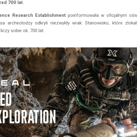
zed 700 lat.
ence Research Establishment
poinformowała w oficjalnym oświ
øsa archeolodzy odkryli niezwykły wrak. Stanowisko, które zlokal
iczy sobie ok. 700 lat.