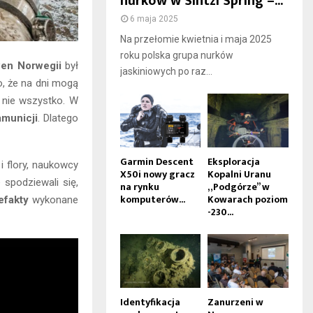
nurków w Sintzi Spring –...
6 maja 2025
Na przełomie kwietnia i maja 2025
roku polska grupa nurków
wen Norwegii
był
jaskiniowych po raz...
, że na dni mogą
 nie wszystko. W
amunicji
. Dlatego
Garmin Descent
Eksploracja
i flory, naukowcy
X50i nowy gracz
Kopalni Uranu
 spodziewali się,
na rynku
„Podgórze” w
komputerów...
Kowarach poziom
efakty
wykonane
-230...
Identyfikacja
Zanurzeni w