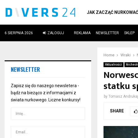
JAK ZACZĄĆ NURKOWA
6 SIERPNIA 2026
ZALOGUJ
REKLAMA
NEWSLETTER
SKLEP
ube
Home
Wraki
Aktualności
Archeol
NEWSLETTER
Norwescy
statku s
Zapisz się do naszego newsletera -
bądż na bieżąco z informacjami z
by
Tomasz Andrukaj
świata nurkowego. Liczne konkursy!
SHARE