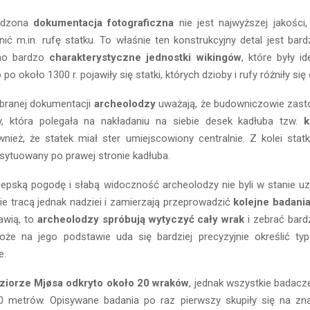
adzona
dokumentacja fotograficzna
nie jest najwyższej jakości
żnić m.in. rufę statku. To właśnie ten konstrukcyjny detal jest bard
no bardzo
charakterystyczne jednostki wikingów
, które były i
po około 1300 r. pojawiły się statki, których dzioby i rufy różniły się 
branej dokumentacji
archeolodzy
uważają, że budowniczowie zast
, która polegała na nakładaniu na siebie desek kadłuba tzw.
k
nież, że statek miał ster umiejscowiony centralnie. Z kolei stat
sytuowany po prawej stronie kadłuba.
iepską pogodę i słabą widoczność archeolodzy nie byli w stanie u
ie tracą jednak nadziei i zamierzają przeprowadzić
kolejne badania
awią, to
archeolodzy spróbują wytyczyć cały wrak
i zebrać bard
oże na jego podstawie uda się bardziej precyzyjnie określić typ 
e.
eziorze Mjøsa odkryto około 20 wraków
, jednak wszystkie badacze
0 metrów. Opisywane badania po raz pierwszy skupiły się na zn