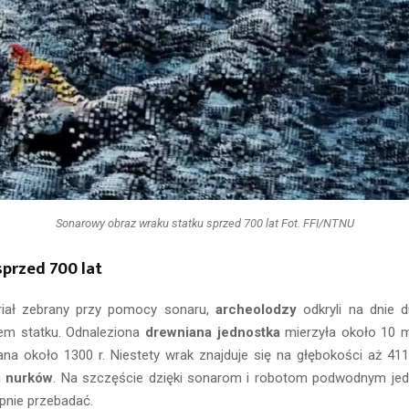
Sonarowy obraz wraku statku sprzed 700 lat Fot. FFI/NTNU
sprzed 700 lat
riał zebrany przy pomocy sonaru,
archeolodzy
odkryli na dnie d
iem statku. Odnaleziona
drewniana jednostka
mierzyła około 10 m
na około 1300 r. Niestety wrak znajduje się na głębokości aż 4
m nurków
. Na szczęście dzięki sonarom i robotom podwodnym jed
pnie przebadać.