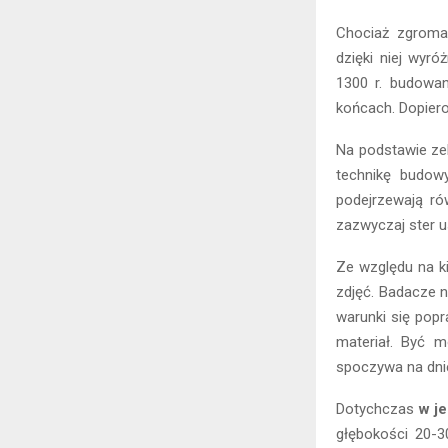
Chociaż zgrom
dzięki niej wyró
1300 r. budowa
końcach. Dopiero 
Na podstawie ze
technikę budowy
podejrzewają rów
zazwyczaj ster u
Ze względu na k
zdjęć. Badacze n
warunki się popr
materiał. Być m
spoczywa na dni
Dotychczas
w j
głębokości 20-3