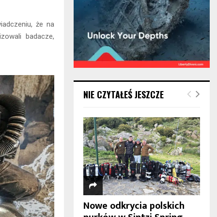
adczeniu, że na
izowali badacze,
NIE CZYTAŁEŚ JESZCZE
Nowe odkrycia polskich