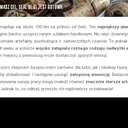
najduje się około 100 km na północ od Oslo. Ten
największy ak
gów bardzo uczęszczanym szlakiem handlowym. Nic więc dziwnego
ozmaite artefakty, pochodzące z zamierzchłych czasów. To jednak
 XX wieku w jeziorze
wojsko zatapiało różnego rodzaju nadwyżki 
m miejscu z pewnością może dostarczyć sporych emocji.
zioro miejscem bezpiecznym zarówno dla ludzi, jak i lokalnej fauny 
by zlokalizować i następnie usunąć
zatopioną amunicję
. Badacze
nywania swojej pracy mogą znaleźć również
znacznie starsze art
 Jednak to, co odkryli, przeszło ich najśmielsze oczekiwania!