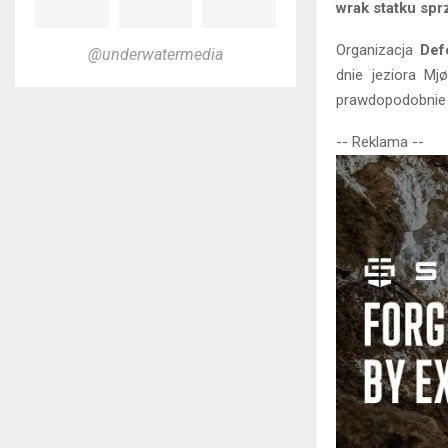
wrak statku spr
Organizacja
Def
@underwatermedia
dnie jeziora Mj
prawdopodobnie l
-- Reklama --