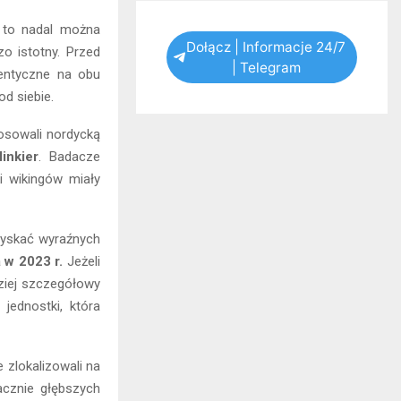
, to nadal można
Dołącz | Informacje 24/7
zo istotny. Przed
| Telegram
dentyczne na obu
od siebie.
osowali nordycką
linkier
. Badacze
ki wikingów miały
zyskać wyraźnych
 w 2023 r.
Jeżeli
ziej szczegółowy
jednostki, która
 zlokalizowali na
acznie głębszych