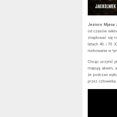
Jezioro Mjøsa
z
od czasów wikin
znajdować się r
latach 40. i 70.
nurkowanie w ty
Chcąc uczynić je
mapują akwen, a
że podczas wyko
przez człowieka.