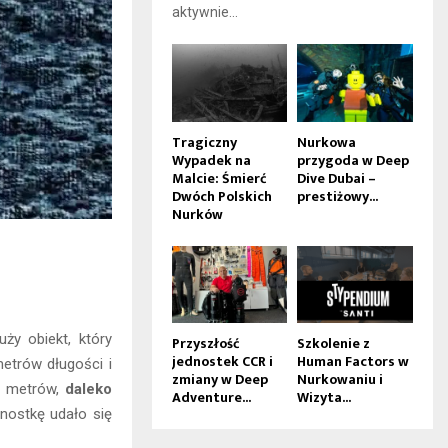
aktywnie...
Tragiczny
Nurkowa
Wypadek na
przygoda w Deep
Malcie: Śmierć
Dive Dubai –
Dwóch Polskich
prestiżowy...
Nurków
uży obiekt, który
Przyszłość
Szkolenie z
jednostek CCR i
Human Factors w
etrów długości i
zmiany w Deep
Nurkowaniu i
11 metrów,
daleko
Adventure...
Wizyta...
nostkę udało się