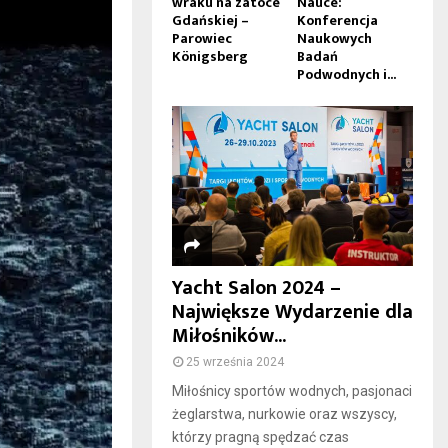
wraku na zatoce
Nauce:
Gdańskiej –
Konferencja
Parowiec
Naukowych
Königsberg
Badań
Podwodnych i...
Yacht Salon 2024 –
Największe Wydarzenie dla
Miłośników...
25 września 2024
Miłośnicy sportów wodnych, pasjonaci
żeglarstwa, nurkowie oraz wszyscy,
którzy pragną spędzać czas