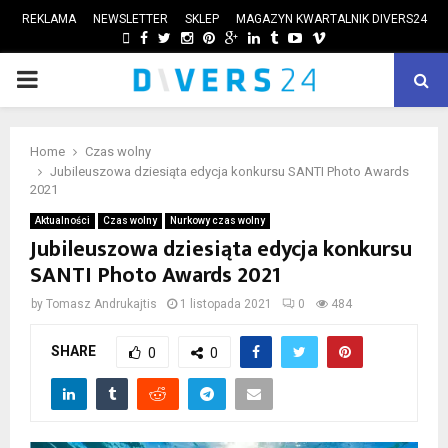
REKLAMA
NEWSLETTER
SKLEP
MAGAZYN KWARTALNIK DIVERS24
FACEBOOK
TWITTER
INSTAGRAM
PINTEREST
GOOGLE
LINKEDIN
TUMBLR
YOUTUBE
VIMEO
PRIMARY
ube
MENU
Home
Czas wolny
Jubileuszowa dziesiąta edycja konkursu SANTI Photo Awards
2021
Aktualności
Czas wolny
Nurkowy czas wolny
Jubileuszowa dziesiąta edycja konkursu
SANTI Photo Awards 2021
by
Tomasz Andrukajtis
1 listopada 2021
0
484
SHARE
0
0