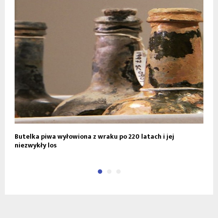
Butelka piwa wyłowiona z wraku po 220 latach i jej
X
niezwykły los
d