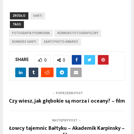
ŹRÓDŁO
SANTI
TAGS
FOTOGRAFIA PODWODNA
KONKURS FOTOGRAFICZNY
KONKURS SANTI
SANTI PHOTO AWARDS
SHARE
0
0
POPRZEDNI POST
Czy wiesz, jak głębokie są morza i oceany? – film
NASTĘPNY POST
Łowcy tajemnic Bałtyku – Akademik Karpinsky –