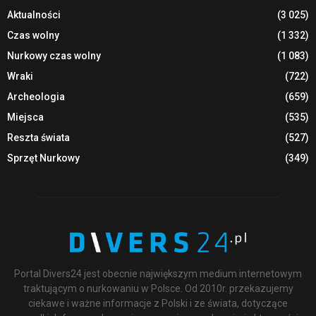
Aktualności
(3 025)
Czas wolny
(1 332)
Nurkowy czas wolny
(1 083)
Wraki
(722)
Archeologia
(659)
Miejsca
(535)
Reszta świata
(527)
Sprzęt Nurkowy
(349)
Portal Divers24 jest obecnie największym medium internetowym
traktującym o nurkowaniu w Polsce. Od 2010r. przekazujemy
ciekawe i ważne informacje z Polski i ze świata, dotyczące