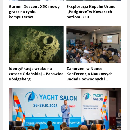
Garmin Descent X50i nowy
Eksploracja Kopalni Uranu
gracz na rynku
„Podgórze” w Kowarach
komputerów...
poziom -230...
Identyfikacja wraku na
Zanurzeni w Nauce:
zatoce Gdańskiej – Parowiec
Konferencja Naukowych
Königsberg
Badań Podwodnych i...