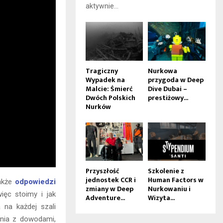
aktywnie...
Tragiczny
Nurkowa
Wypadek na
przygoda w Deep
Malcie: Śmierć
Dive Dubai –
Dwóch Polskich
prestiżowy...
Nurków
Przyszłość
Szkolenie z
jednostek CCR i
Human Factors w
także
odpowiedzi
zmiany w Deep
Nurkowaniu i
ęc stoimy i jak
Adventure...
Wizyta...
 na każdej szali
enia z dowodami,