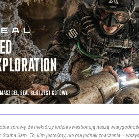
obie sprawę, że niektórzy ludzie kwestionują naszą wiarygodność
 Scuba Sam. To, kim jesteśmy, nie ma jednak znaczenia – wszyst