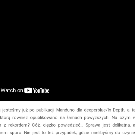
j jesteśmy już po publikacji Manduno dla deeperblue/In Depth, a 
 którą również opublikowano na łamach powyższych. Na czym wi
a z rekordem? Cóż, ciężko powiedzieć… Sprawa jest delikatna, a
łkiem sporo. Nie jest to też przypadek, gdzie mielibyśmy do czyni