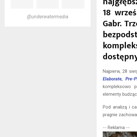
najgłęb
18 wrze
@underwatermedia
Gabr. Tr
bezpods
kompleks
dostępny
Najpierw, 28 sier
Elaborate, Pre-
kompleksowo pr
elementy budząc
Pod analizą i ca
pragnie zachow
-- Reklama --