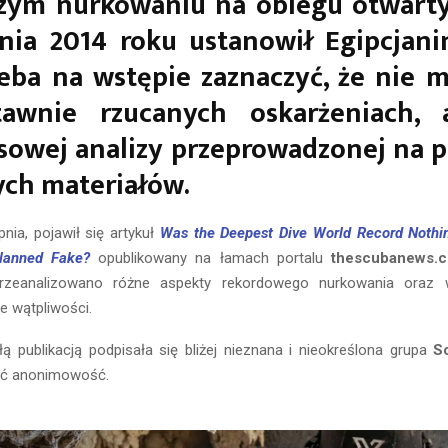
szym nurkowaniu na obiegu otwarty
śnia 2014 roku ustanowił Egipcjan
zeba na wstępie zaznaczyć, że nie
tawnie rzucanych oskarżeniach, 
owej analizy przeprowadzonej na 
ch materiałów.
pnia, pojawił się artykuł
Was the Deepest Dive World Record Noth
Planned Fake?
opublikowany na łamach portalu
thescubanews.
zeanalizowano różne aspekty rekordowego nurkowania oraz 
e wątpliwości.
łą publikacją podpisała się bliżej nieznana i nieokreślona grupa
S
ać anonimowość.