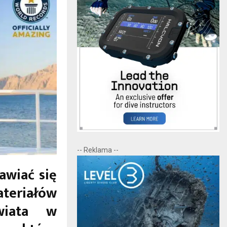
-- Reklama --
awiać się
ateriałów
wiata w