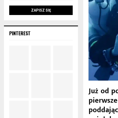
PINTEREST
Już od p
pierwsze
poddaj