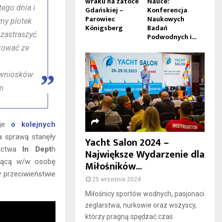
wraku na zatoce
Nauce:
ego dnia i
Gdańskiej –
Konferencja
Parowiec
Naukowych
my plotek
Königsberg
Badań
 zastraszyć
Podwodnych i...
ikować ze
 wniosków.
m
cje
o kolejnych
za sprawą stanęły
Yacht Salon 2024 –
nictwa
In Dept
h
Największe Wydarzenie dla
zącą w/w osobę
Miłośników...
w przeciwieństwie
25 września 2024
Miłośnicy sportów wodnych, pasjonaci
żeglarstwa, nurkowie oraz wszyscy,
którzy pragną spędzać czas