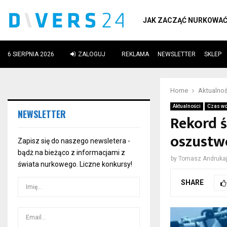
JAK ZACZĄĆ NURKOWA
6 SIERPNIA 2026
ZALOGUJ
REKLAMA
NEWSLETTER
SKLEP
ube
Home
Aktualnoś
Aktualności
Czas wo
NEWSLETTER
Rekord 
oszustw
Zapisz się do naszego newsletera -
bądż na bieżąco z informacjami z
by
Tomasz Andrukaj
świata nurkowego. Liczne konkursy!
SHARE