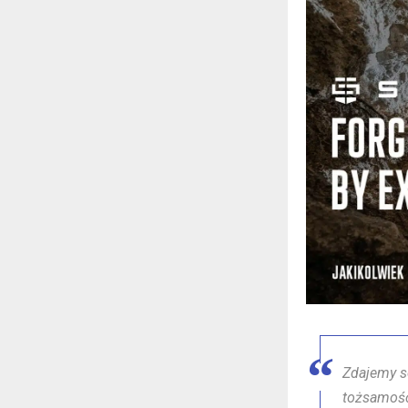
Zdajemy s
tożsamość