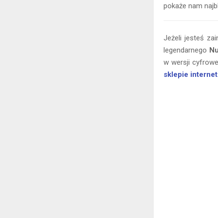
pokaże nam najb
Jeżeli jesteś z
legendarnego
N
w wersji cyfrow
sklepie intern