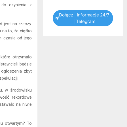
 do czynienia z
Dołącz | Informacje 24/7
| Telegram
 jest na rzeczy.
 na to, że ciężko
m czasie od jego
 które otrzymało
tawicieli będzie
j ogłoszenia zbyt
spekulacji.
ku, w środowisku
iwość rekordowe
tawało na niwie
gu otwartym? To