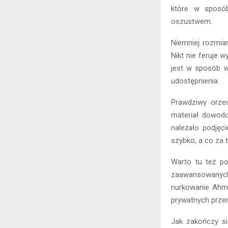
które w sposób
oszustwem.
Niemniej rozmia
Nikt nie feruje 
jest w sposób w
udostępnienia.
Prawdziwy orzec
materiał dowodo
należało podjęci
szybko, a co za t
Warto tu też po
zaawansowanych
nurkowanie Ahm
prywatnych przem
Jak zakończy s