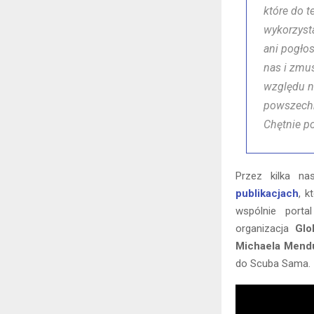
które do t
wykorzyst
ani pogłos
nas i zmus
względu na
powszechn
Chętnie p
Przez kilka na
publikacjach
, k
wspólnie port
organizacja
Glo
Michaela Mend
do Scuba Sama.