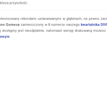
liższa przyszłość…
ainteresowany rekordami ustanawianymi w głębinach, na pewno zacie
uno Gomesa
zamieszczony w 8 numerze naszego
kwartalnika DI
ej dostępny jest nieodpłatnie, natomiast wersję drukowaną możes
etowym
.