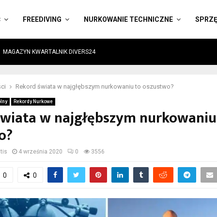
Ć
FREEDIVING
NURKOWANIE TECHNICZNE
SPRZ
MAGAZYN KWARTALNIK DIVERS24
ci
Rekord świata w najgłębszym nurkowaniu to oszustwo?
lny
Rekordy Nurkowe
świata w najgłębszym nurkowaniu
o?
tis
4 września 2020
0
3556
0
0