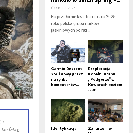
nurków w Sintzi Spring –...
6 maja 2025
Na przełomie kwietnia i maja 2025
roku polska grupa nurków
jaskiniowych po raz...
Garmin Descent
Eksploracja
X50i nowy gracz
Kopalni Uranu
na rynku
„Podgórze” w
komputerów...
Kowarach poziom
-230...
 i
Identyfikacja
Zanurzeni w
kie fakty,