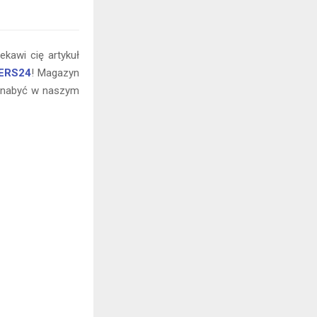
kawi cię artykuł
VERS24
! Magazyn
z nabyć w naszym