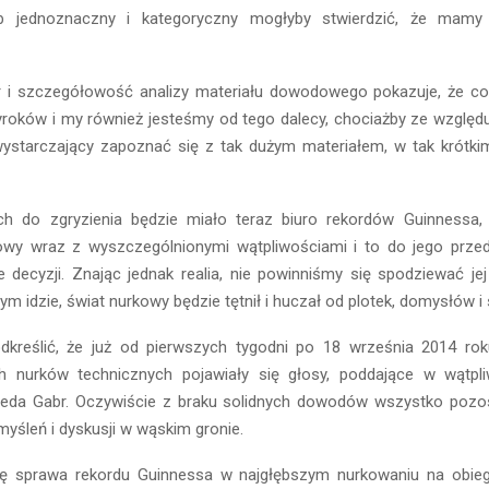
 jednoznaczny i kategoryczny mogłyby stwierdzić, że mamy
r i szczegółowość analizy materiału dowodowego pokazuje, że coś
wyroków i my również jesteśmy od tego dalecy, chociażby ze względu
ystarczający zapoznać się z tak dużym materiałem, w tak krótki
h do zgryzienia będzie miało teraz biuro rekordów Guinnessa,
wy wraz z wyszczególnionymi wątpliwościami i to do jego przeds
e decyzji. Znając jednak realia, nie powinniśmy się spodziewać je
ym idzie, świat nurkowy będzie tętnił i huczał od plotek, domysłów i 
dkreślić, że już od pierwszych tygodni po 18 września 2014 ro
 nurków technicznych pojawiały się głosy, poddające w wątpl
eda Gabr. Oczywiście z braku solidnych dowodów wszystko pozos
yśleń i dyskusji w wąskim gronie.
ię sprawa rekordu Guinnessa w najgłębszym nurkowaniu na obie