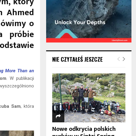
m, który
in Ahmed
 mówimy o
a próbie
podstawie
NIE CZYTAŁEŚ JESZCZE
ing More Than an
com
. W publikacji
wyszczególniono
cuba Sam
, która
Nowe odkrycia polskich