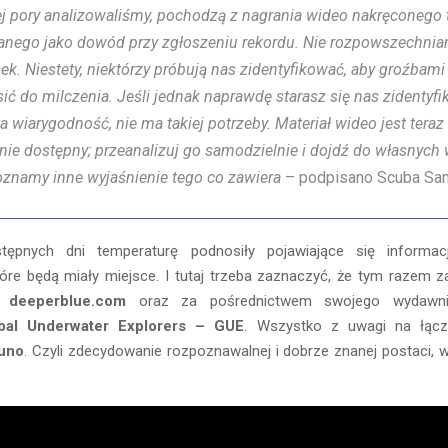
ej pory analizowaliśmy, pochodzą z nagrania wideo nakręconego t
anego jako dowód przy zgłoszeniu rekordu. Nie rozpowszechnia
ek. Niestety, niektórzy próbują nas zidentyfikować, aby groźbami
ić do milczenia. Jeśli jednak naprawdę starasz się nas zidentyf
 wiarygodność, nie ma takiej potrzeby. Materiał wideo jest teraz
ie dostępny; przeanalizuj go samodzielnie i dojdź do własnych
oznamy inne wyjaśnienie tego co zawiera
– podpisano Scuba Sa
stępnych dni temperaturę podnosiły pojawiające się informa
tóre będą miały miejsce. I tutaj trzeba zaznaczyć, że tym razem 
al
deeperblue.com
oraz za pośrednictwem swojego wydaw
bal Underwater Explorers – GUE
. Wszystko z uwagi na łąc
uno
. Czyli zdecydowanie rozpoznawalnej i dobrze znanej postaci, 