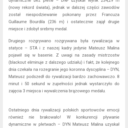
dynamiczne bez płetw – DNF uzyskał wynik 234,29 m
(nowy rekord świata), jednak w dalszej części zawodów
został niespodziewanie pokonany przez Francuza
Guillaume Bourdila (236 m) i ostatecznie zajął drugie
miejsce i zdobył srebrny medal.
Drugiego rozgrywano rozgrywana była rywalizacja w
statyce – STA i z naszej kadry jedynie Mateusz Malina
pojawił się w basenie. Z uwagi na zasady mistrzostw
(blackout eliminuje z dalszego udziału) i fakt, że kolejnego
dnia czekała na rozegranie jego koronna dyscyplina – DYN,
Mateusz podszedł do rywalizacji bardzo zachowawczo. 8
minut i 50 sekund w zupełności jednak wystarczyło do
zajęcia 3 miejsca i wywalczenia brązowego medalu.
Ostatniego dnia rywalizacji polskich sportowców emocji
również nie brakowało! W konkurencji pływanie
dynamiczne w płetwach – DYN Mateusz Malina uzyskał