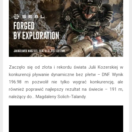
Zaczęło się od złota i rekordu świata Julii Kozerskiej w
konkurencji pływanie dynamiczne bez płetw – DNF. Wynik
196.98 m pozwolił nie tylko wygrać konkurencję, ale
również poprawić najlepszy rezultat na świecie – 191 m,
należący do… Magdaleny Solich-Talandy.