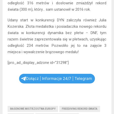
odległość 316 metrów i dosłownie zmiażdżył rekord
świata (300 m), który… sam ustanowił w 2016 rok.
Udany start w konkurencji DYN zaliczyła również Julia
Kozerska. Złota medalistka i posiadaczka nowego rekordu
świata w konkurencji dynamika bez płetw – DNF, tym
razem świetnie zaprezentowała się w płetwach, uzyskując
odległość 234 metrów. Pozwoliło jej to na zajęcie 3
miejsca i wywalczenie brązowego medalu!
[pro_ad_display_adzone id=”31298″]
Dołącz | Informacje 24/7 | Telegram
BASENOWE MISTRZOSTWA EUROPY
FREEDIVING REKORD ŚWIATA