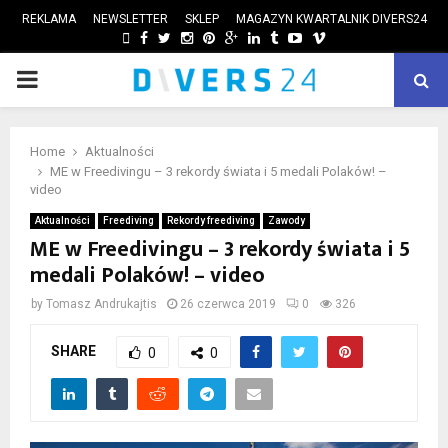
REKLAMA
NEWSLETTER
SKLEP
MAGAZYN KWARTALNIK DIVERS24
FACEBOOK
TWITTER
INSTAGRAM
PINTEREST
GOOGLE
LINKEDIN
TUMBLR
YOUTUBE
VIMEO
PRIMARY
ube
MENU
Home
Aktualności
ME w Freedivingu – 3 rekordy świata i 5 medali Polaków! –
video
Aktualności
Freediving
Rekordy freediving
Zawody
ME w Freedivingu – 3 rekordy świata i 5
medali Polaków! – video
by
Tomasz Andrukajtis
26 czerwca 2019
0
326
SHARE
0
0