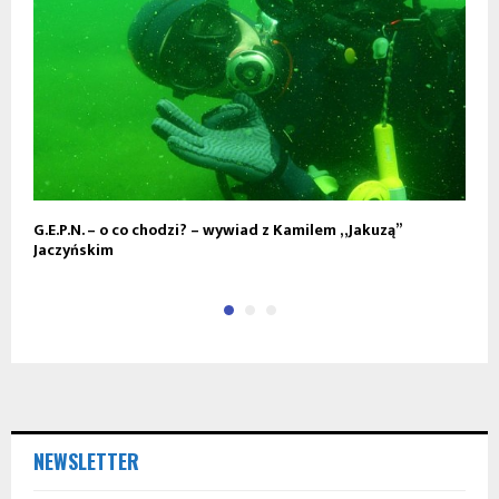
G.E.P.N. – o co chodzi? – wywiad z Kamilem „Jakuzą”
U
Jaczyńskim
s
NEWSLETTER