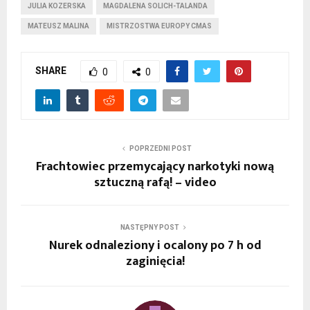
JULIA KOZERSKA
MAGDALENA SOLICH-TALANDA
MATEUSZ MALINA
MISTRZOSTWA EUROPY CMAS
SHARE
0
0
POPRZEDNI POST
Frachtowiec przemycający narkotyki nową
sztuczną rafą! – video
NASTĘPNY POST
Nurek odnaleziony i ocalony po 7 h od
zaginięcia!