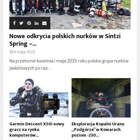
Nowe odkrycia polskich nurków w Sintzi
Spring –...
6 maja 2025
Na przełomie kwietnia i maja 2025 roku polska grupa nurków
jaskiniowych po raz...
Garmin Descent X50i nowy
Eksploracja Kopalni Uranu
gracz na rynku
„Podgórze” w Kowarach
komputerów...
poziom -230...