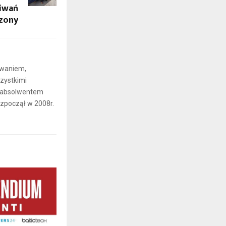
kiwań
zony
iwaniem,
zystkimi
t absolwentem
ozpoczął w 2008r.