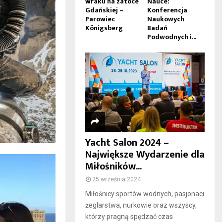
wraku na zatoce
Nauce:
Gdańskiej –
Konferencja
Parowiec
Naukowych
Königsberg
Badań
Podwodnych i...
Yacht Salon 2024 –
Największe Wydarzenie dla
Miłośników...
25 września 2024
Miłośnicy sportów wodnych, pasjonaci
żeglarstwa, nurkowie oraz wszyscy,
którzy pragną spędzać czas