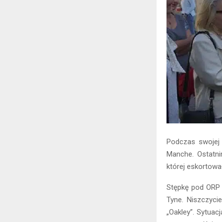
Podczas swojej k
Manche. Ostatn
której eskortowa
Stępkę pod ORP „
Tyne. Niszczyci
„Oakley”. Sytuac