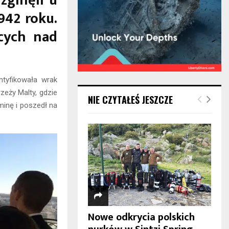
zginęli u
942 roku.
cych nad
ntyfikowała wrak
zeży Malty, gdzie
NIE CZYTAŁEŚ JESZCZE
minę i poszedł na
Nowe odkrycia polskich