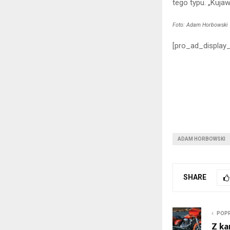
tego typu. „Kujaw
Foto: Adam Horbowski
[pro_ad_display
ADAM HORBOWSKI
SHARE
POPR
Z ka