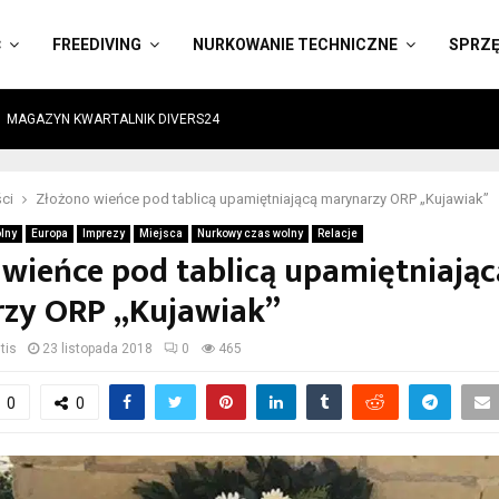
Ć
FREEDIVING
NURKOWANIE TECHNICZNE
SPRZ
MAGAZYN KWARTALNIK DIVERS24
ci
Złożono wieńce pod tablicą upamiętniającą marynarzy ORP „Kujawiak”
lny
Europa
Imprezy
Miejsca
Nurkowy czas wolny
Relacje
wieńce pod tablicą upamiętniając
zy ORP „Kujawiak”
tis
23 listopada 2018
0
465
0
0