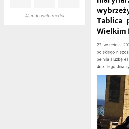
marynarz
wybrzeży
@underwatermedia
Tablica
Wielkim 
22 września 201
polskiego niszcz
pełniła służbę e
dno. Tego dnia ży