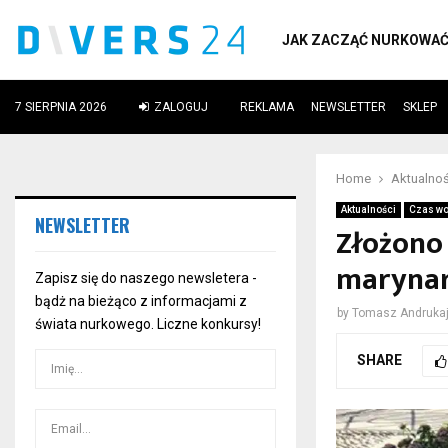
JAK ZACZĄĆ NURKOWA
7 SIERPNIA 2026
ZALOGUJ
REKLAMA
NEWSLETTER
SKLEP
ube
Home
Aktualnoś
Aktualności
Czas wo
NEWSLETTER
Złożono 
marynar
Zapisz się do naszego newsletera -
bądż na bieżąco z informacjami z
by
Tomasz Andrukaj
świata nurkowego. Liczne konkursy!
SHARE