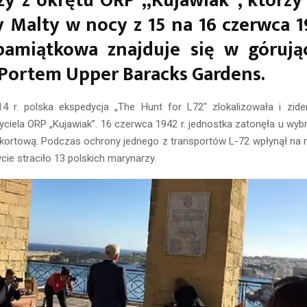
y z okrętu ORP „Kujawiak”, którzy 
 Malty w nocy z 15 na 16 czerwca 1
 pamiątkowa znajduje się w górują
Portem Upper Baracks Gardens.
4 r. polska ekspedycja „The Hunt for L72″ zlokalizowała i zide
yciela ORP „Kujawiak”. 16 czerwca 1942 r. jednostka zatonęła u wybr
skortową. Podczas ochrony jednego z transportów L-72 wpłynął na 
cie straciło 13 polskich marynarzy.