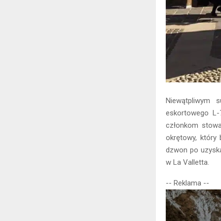
Niewątpliwym s
eskortowego L-7
członkom stowa
okrętowy, który
dzwon po uzyska
w La Valletta.
-- Reklama --