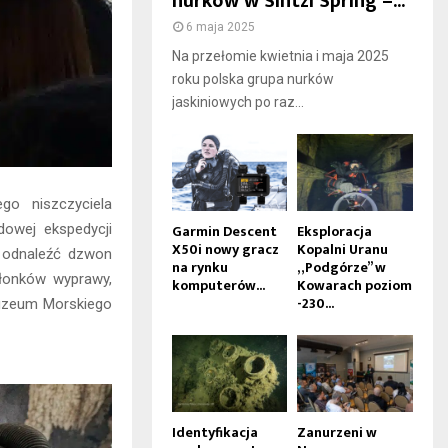
nurków w Sintzi Spring –...
6 maja 2025
Na przełomie kwietnia i maja 2025
roku polska grupa nurków
jaskiniowych po raz...
go niszczyciela
dowej ekspedycji
Garmin Descent
Eksploracja
X50i nowy gracz
Kopalni Uranu
 odnaleźć dzwon
na rynku
„Podgórze” w
złonków wyprawy,
komputerów...
Kowarach poziom
-230...
Muzeum Morskiego
Identyfikacja
Zanurzeni w