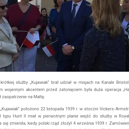
rótkiej służby „Kujawiak” brał udział w misjach na Kanale Bristo
im wojennym akcentem przed zatonięciem była duża operacja „Ha
ł zaopatrzenie na Maltę.
Kujawiak” położono 22 listopada 1939 r. w stoczni Vickers-Armstr
el typu Hunt II miał w pierwotnym planie wejść do służby w Roy
ja się zmieniła, kiedy polski rząd złożył 4 września 1939 r. Zamówie