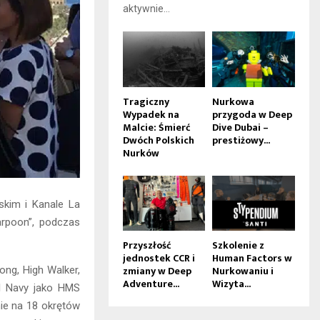
aktywnie...
Tragiczny
Nurkowa
Wypadek na
przygoda w Deep
Malcie: Śmierć
Dive Dubai –
Dwóch Polskich
prestiżowy...
Nurków
lskim i Kanale La
rpoon”, podczas
Przyszłość
Szkolenie z
jednostek CCR i
Human Factors w
zmiany w Deep
Nurkowaniu i
ong, High Walker,
Adventure...
Wizyta...
al Navy jako HMS
nie na 18 okrętów