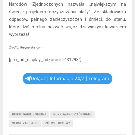
Narodów Zjednoczonych nazwała „największym na
świecie projektem oczyszczania plaży”. Ze składowiska
odpadów, pełnego zanieczyszczeń i śmieci, do stanu,
który dziś można nazwać wręcz dziewiczym kawałkiem
wybrzeża!
Źródło: theguardia.com
[pro_ad_display_adzone id=”31298″]
Dołącz | Informacje 24/7 | Telegram
NURKOWANIE BOMBAJ
NURKOWANIE Z ŻÓŁWIAMI
VERSOVA BEACH
ŻÓŁW OLIWKOWY