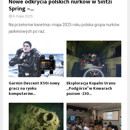
Nowe odkrycia polskich nurków w Sintzi
Spring –...
6 maja 2025
Na przełomie kwietnia i maja 2025 roku polska grupa nurków
jaskiniowych po raz...
Garmin Descent X50i nowy
Eksploracja Kopalni Uranu
gracz na rynku
„Podgórze” w Kowarach
komputerów...
poziom -230...