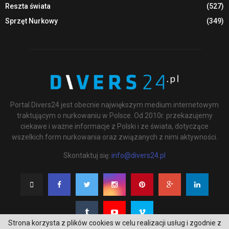
Reszta świata
(527)
Sprzęt Nurkowy
(349)
Portal Divers24 jest obecnie największym medium internetowym
traktującym o nurkowaniu w Polsce. Od 2010r. przekazujemy
ciekawe i ważne informacje z Polski i ze świata, dotyczące
wszelkich form nurkowania oraz związanych z nimi aktywności.
Skontaktuj się:
info@divers24.pl
Strona korzysta z plików cookies w celu realizacji usług i zgodnie z