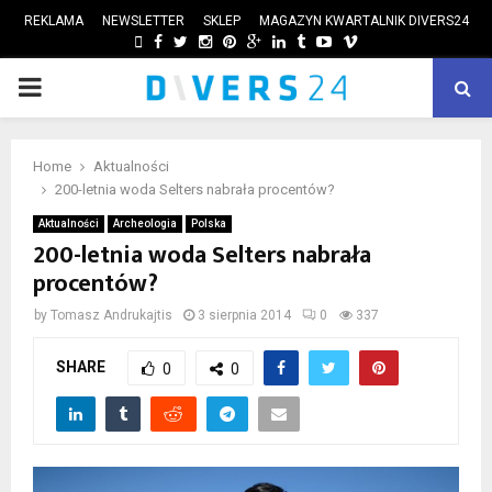
REKLAMA
NEWSLETTER
SKLEP
MAGAZYN KWARTALNIK DIVERS24
FACEBOOK
TWITTER
INSTAGRAM
PINTEREST
GOOGLE
LINKEDIN
TUMBLR
YOUTUBE
VIMEO
PRIMARY
ube
MENU
Home
Aktualności
200-letnia woda Selters nabrała procentów?
Aktualności
Archeologia
Polska
200-letnia woda Selters nabrała
procentów?
by
Tomasz Andrukajtis
3 sierpnia 2014
0
337
SHARE
0
0