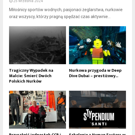
25 września 2024
Miłośnicy sportów wodnych, pasjonaci żeglarstwa, nurkowie
oraz wszyscy, którzy pragną spędzać czas aktywnie...
Tragiczny Wypadek na
Nurkowa przygoda w Deep
Malcie: Śmierć Dwóch
Dive Dubai – prestiżowy...
Polskich Nurków
Przyszłość jednostek CCR i
Szkolenie z Human Factors w