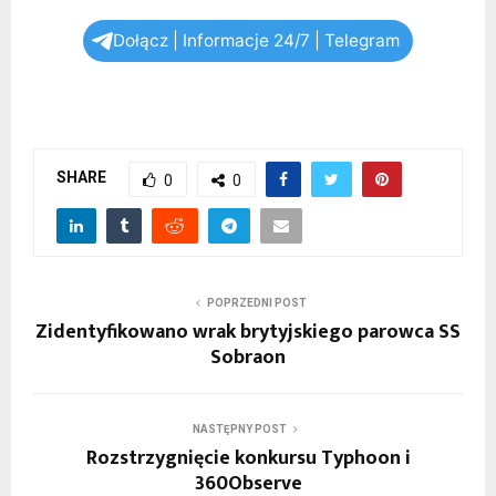
Dołącz | Informacje 24/7 | Telegram
SHARE
0
0
POPRZEDNI POST
Zidentyfikowano wrak brytyjskiego parowca SS
Sobraon
NASTĘPNY POST
Rozstrzygnięcie konkursu Typhoon i
360Observe