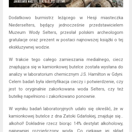
Dodatkowo burmistrz leżącego w Hesji miasteczka
Niederselters, będący jednocześnie przedstawicielem
Muzeum Wody Selters, przesłał polskim archeologom
gratulacje oraz prezent w postaci najnowszej książki o tej
ekskluzywnej wodzie.
W trakcie tego całego zamieszania medialnego, ciecz
znajdująca się w kamionkowej butelce została wysłana do
analizy w laboratorium chemicznym J.S. Hamilton w Gdyni.
Celem badań była identyfikacja cieczy i potwierdzenie, czy
jest to oryginalnie zakorkowana woda Selters, czy też
butelkę napełniono i zakorkowano ponownie.
W wyniku badań laboratoryjnych udało się określić, że w
kamionkowej butelce z dna Zatoki Gdańskiej, znajduje się…
alkohol! Dokładnie rzecz biorąc 14% destylat alkoholowy,
najpewniej rozcieńczony wodą. Co ciekawe jej skład