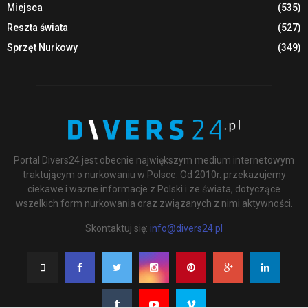
Miejsca
(535)
Reszta świata
(527)
Sprzęt Nurkowy
(349)
Portal Divers24 jest obecnie największym medium internetowym
traktującym o nurkowaniu w Polsce. Od 2010r. przekazujemy
ciekawe i ważne informacje z Polski i ze świata, dotyczące
wszelkich form nurkowania oraz związanych z nimi aktywności.
Skontaktuj się:
info@divers24.pl