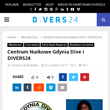
REKLAMA
NEWSLETTER
SKLEP
MAGAZYN KWARTALNIK DIVERS24
FACEBOOK
TWITTER
INSTAGRAM
PINTEREST
GOOGLE
LINKEDIN
TUMBLR
YOUTUBE
VIMEO
PRIMARY
ube
MENU
Home
Aktualności
Centrum Nurkowe Gdynia Dive i DIVERS24
Aktualności
Czas wolny
Gdzie Kupić Magazyn
Nurkowy czas wolny
Centrum Nurkowe Gdynia Dive i
DIVERS24
by
Tomasz Andrukajtis
23 czerwca 2017
0
467
SHARE
0
0