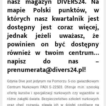
nasz magazyn DIVERS24. Na
mapie Polski punktów, w
których nasz kwartalnik jest
dostępny jest coraz więcej,
jednak jeżeli uważasz, że
powinien on być dostępny
również w twoim centrum…
napisz do nas –
prenumerata@divers24.pl!
Gdynia Dive jest jedynym na Pomorzu 5-cio gwiazdkowym
Centrum Nurkowym PADI S-22503. Oferuje m.in. szeroką
ofertę kursów i specjalizacji nurkowych czy wyjazdów w
różne zakątki świata. Bezpieczeństwo szkoleń nurkowych
oraz chęć rozwoju, stawia ich w ścisłej czołówce na