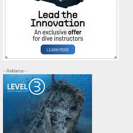
-- Reklama --