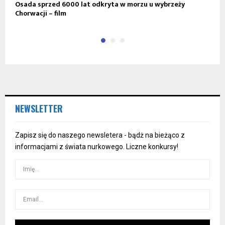
Osada sprzed 6000 lat odkryta w morzu u wybrzeży
S
Chorwacji – film
H
NEWSLETTER
Zapisz się do naszego newsletera - bądż na bieżąco z
informacjami z świata nurkowego. Liczne konkursy!