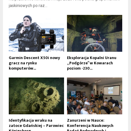
jaskiniowych po raz...
Garmin Descent X50i nowy
Eksploracja Kopalni Uranu
gracz na rynku
„Podgórze” w Kowarach
komputerów...
poziom -230...
Identyfikacja wraku na
Zanurzeni w Nauce:
zatoce Gdańskiej – Parowiec
Konferencja Naukowych
Königsberg
Badań Podwodnych i...