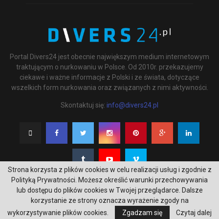
Portal Divers24 jest obecnie największym medium internetowym
traktującym o nurkowaniu w Polsce. Od 2010r. przekazujemy
ciekawe i ważne informacje z Polski i ze świata, dotyczące
wszelkich form nurkowania oraz związanych z nimi aktywności.
Skontaktuj się:
info@divers24.pl
Strona korzysta z plików cookies w celu realizacji usług i zgodnie z
Polityką Prywatności. Możesz określić warunki przechowywania
lub dostępu do plików cookies w Twojej przeglądarce. Dalsze
korzystanie ze strony oznacza wyrażenie zgody na
@2020 - underwatermedia.pl. All Right Reserved. Designed and Developed by
wykorzystywanie plików cookies.
Zgadzam się
Czytaj dalej
Tworzenie stron internetowych Gdańsk