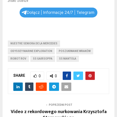
Źródło: Divers24
Dołącz | Informacje 24/7 | Telegram
NUESTRE SENIORA DE LA MERCEDES
ODYSSEY MARINE EXPLORATION
POSZUKIWANIE WRAKÓW
ROBOT ROV
SS GAIRSOPPA
SS MANTOLA
SHARE
0
0
POPRZEDNI POST
Video z rekordowego nurkowania Krzysztofa