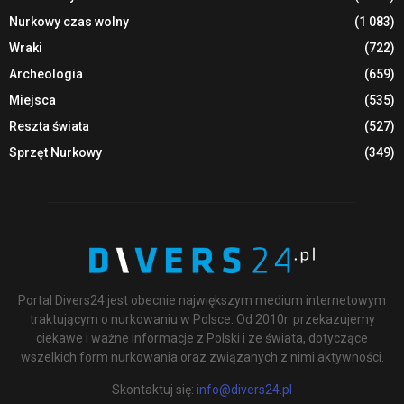
Nurkowy czas wolny
(1 083)
Wraki
(722)
Archeologia
(659)
Miejsca
(535)
Reszta świata
(527)
Sprzęt Nurkowy
(349)
Portal Divers24 jest obecnie największym medium internetowym
traktującym o nurkowaniu w Polsce. Od 2010r. przekazujemy
ciekawe i ważne informacje z Polski i ze świata, dotyczące
wszelkich form nurkowania oraz związanych z nimi aktywności.
Skontaktuj się:
info@divers24.pl