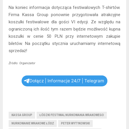
Na koniec informacja dotycząca festiwalowych T-shirtów.
Firma Kassa Group ponownie przygotowała atrakcyjne
koszulki festiwalowe dla gości VI edycji. Ze względu na
ograniczoną ich ilość tym razem będzie możliwość kupna
koszulki w cenie 50 PLN przy internetowym zakupie
biletów. Na początku stycznia uruchamiamy internetową
sprzedaż!
Źródło: Organizator
Dołącz | Informacje 24/7 | Telegram
KASSA GROUP
ŁÓDZKI FESTIWAL NURKOWANIA WRAKOWEGO
NURKOWANIE WRAKOWE ŁÓDŹ
PETER WYTYKOWSKI