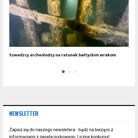
Szwedzcy archeolodzy na ratunek bałtyckim wrakom
F
NEWSLETTER
Zapisz się do naszego newsletera - bądż na bieżąco z
informacjami z świata nurkowego. Liczne konkursy!