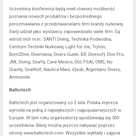
Uczestnicy konferencji będą mieli również możliwość
poznania nowych produktów i bezpośredniego
porozmawiania z przedstawicielami firm branży nurkowej.
Swój udział jako wystawcy zapowiedziało wiele firm. Są
wśród nich m.in.: SANTI Diving, Technika Podwodna,
Centrum Techniki Nurkowej, Light for me, Tryton,
Born2Dive, Divemania, Divers Guide, IDF, Divesoft, Dive Pro,
JML Diving, SeaYa, Cave Mexico, DUI, PSAI, OMS, No
Gravity, SeaWolf, Nautica Mare, iQsub, Argentario Divers,
Ammonite.
Baltictech
Baltictech jest organizowany co 2 lata. Polska impreza
wyrosła na jedną z największych i najpopularniejszych w
Europie. W tym roku organizatorzy spodziewają się 500
uczestników. Bilety można jeszcze nabywać poprzez
stronę www.baltictech.com. Wszystkie wykłady i zajęcia