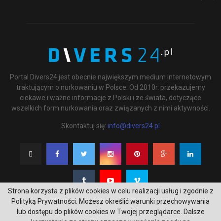
Portal Divers24 jest obecnie największym medium internetowym
traktującym o nurkowaniu w Polsce. Od 2010r. przekazujemy
ciekawe i ważne informacje z Polski i ze świata, dotyczące
wszelkich form nurkowania oraz związanych z nimi aktywności.
Skontaktuj się:
info@divers24.pl
Strona korzysta z plików cookies w celu realizacji usług i zgodnie z
Polityką Prywatności. Możesz określić warunki przechowywania
lub dostępu do plików cookies w Twojej przeglądarce. Dalsze