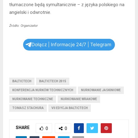
tłumaczone będą symultanicznie – z języka polskiego na
angielski i odwrotnie.
Źródło: Organizator
Dołącz | Informacje 24/7 | Telegram
BALTICTECH
BALTICTECH 2015
KONFERENCJA NURKÓW TECHNICZNYCH
NURKOWANIE JASKINIOWE
NURKOWANIE TECHNICZNE
NURKOWANIE WRAKOWE
TOMASZ STACHURA
VII EDYCJA BALTICTECH
SHARE
0
0