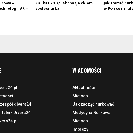
n Down –
Kaukaz 2007: Abchazja okiem
Jak zostać nu
chnologii VR –
speleonurka
w Polsce i znal
E
WIADOMOŚCI
vers24.pl
Aktualności
atności
Miejsca
 zespół divers24
Jak zacząć nurkować
talnik Divers24
Medycyna Nurkowa
vers24.pl
Miejsca
Imprezy