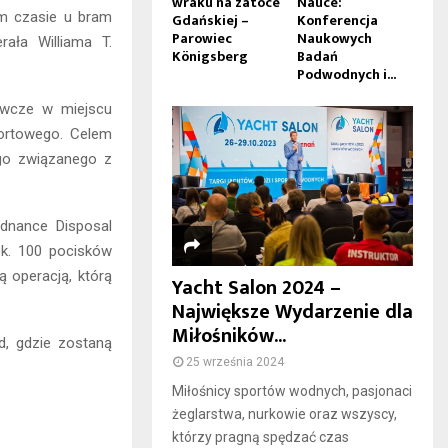
wraku na zatoce
Nauce:
ym czasie u bram
Gdańskiej –
Konferencja
Parowiec
Naukowych
ała Williama T.
Königsberg
Badań
Podwodnych i...
ywcze w miejscu
portowego. Celem
go związanego z
rdnance Disposal
ok. 100 pocisków
 operacją, którą
Yacht Salon 2024 –
Największe Wydarzenie dla
Miłośników...
d, gdzie zostaną
25 września 2024
Miłośnicy sportów wodnych, pasjonaci
żeglarstwa, nurkowie oraz wszyscy,
którzy pragną spędzać czas