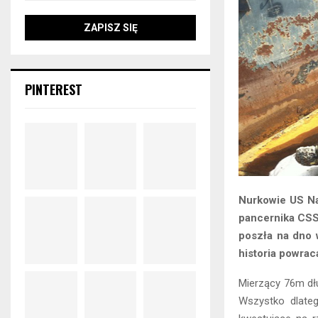
PINTEREST
Nurkowie US Na
pancernika CSS
poszła na dno 
historia powrac
Mierzący 76m dłu
Wszystko dlate