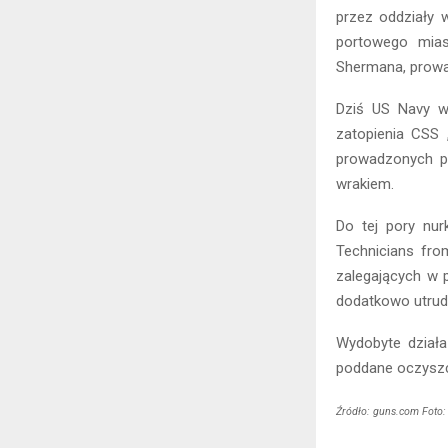
przez oddziały 
portowego mias
Shermana, prowa
Dziś US Navy w
zatopienia CSS 
prowadzonych p
wrakiem.
Do tej pory nur
Technicians fro
zalegających w 
dodatkowo utrudn
Wydobyte działa
poddane oczyszcz
Źródło: guns.com Foto: