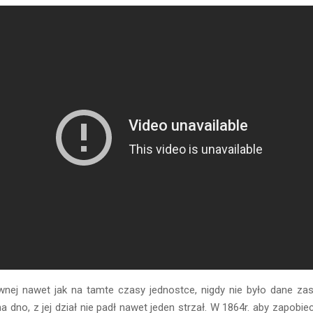
ywnej nawet jak na tamte czasy jednostce, nigdy nie było dane za
a dno, z jej dział nie padł nawet jeden strzał. W 1864r. aby zapobiec