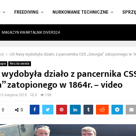
Ć
FREEDIVING
NURKOWANIE TECHNICZNE
SPRZ
MAGAZYN KWARTALNIK DIVERS24
ci
US Navy wydobyła działo z pancernika CSS „Georgia” zatopionego w 18
ogia
Reszta świata
 wydobyła działo z pancernika CS
” zatopionego w 1864r. – video
3 sierpnia 2015
0
198
0
0