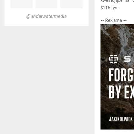
kwestujące na r
$115 tys.
@underwatermedia
-- Reklama --