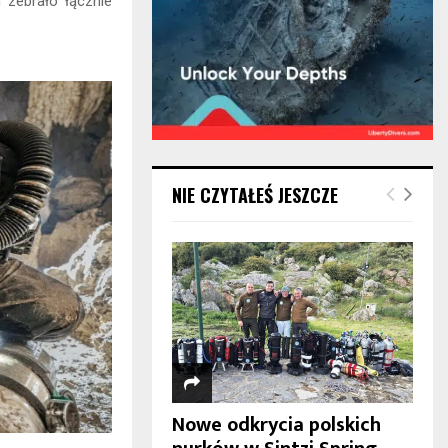
 zebrało łącznie
NIE CZYTAŁEŚ JESZCZE
Nowe odkrycia polskich