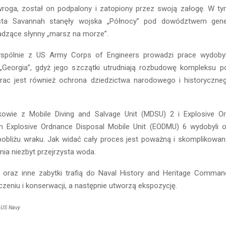
wroga, został on podpalony i zatopiony przez swoją załogę. W t
ta Savannah stanęły wojska „Północy” pod dowództwem gener
dzące słynny „marsz na morze”.
spólnie z US Army Corps of Engineers prowadzi prace wydob
„Georgia”, gdyż jego szczątki utrudniają rozbudowę kompleksu 
rac jest również ochrona dziedzictwa narodowego i historyczne
kowie z Mobile Diving and Salvage Unit (MDSU) 2 i Explosive O
m Explosive Ordnance Disposal Mobile Unit (EODMU) 6 wydobyli 
pobliżu wraku. Jak widać cały proces jest poważną i skomplikowaną
ia niezbyt przejrzysta woda.
 oraz inne zabytki trafią do Naval History and Heritage Comman
eniu i konserwacji, a następnie utworzą ekspozycję.
 US Navy