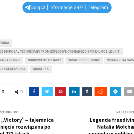
Dołącz | Informacje 24/7 | Telegram
WODNA
E DISPOSAL TECHNICIANS FROM EXPLOSIVE ORDNANCE DISPOSAL MOBILE UNIT
 SALVAGE UNIT
NURKOWANIE US NAVY
WRAK CSS "GEORGIA"
WRAK RZEKA SA
JNY SECESYJNEJ
WRAKI USA
0
0
ZEDNI POST
NASTĘPNY 
„Victory” – tajemnica
Legenda freedivi
nięcia rozwiązana po
Natalia Molch
d 271 latach
zaginęła w pobliżu 