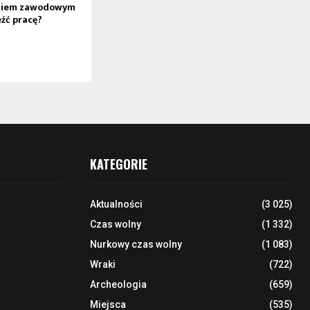
rkiem zawodowym
eźć pracę?
KATEGORIE
Aktualności
(3 025)
Czas wolny
(1 332)
Nurkowy czas wolny
(1 083)
Wraki
(722)
Archeologia
(659)
Miejsca
(535)