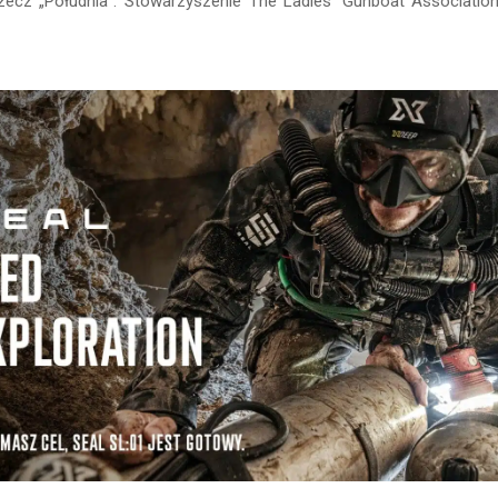
zecz „Południa”. Stowarzyszenie The Ladies’ Gunboat Association