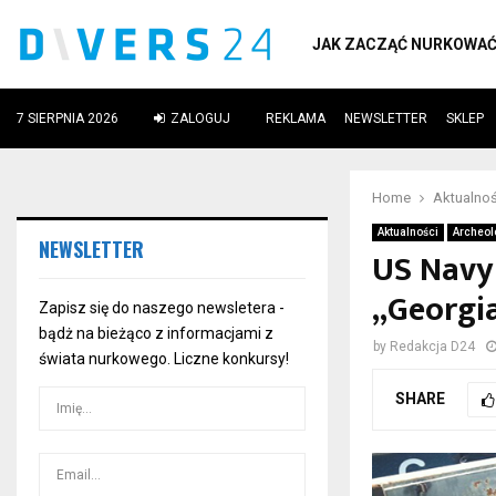
JAK ZACZĄĆ NURKOWA
7 SIERPNIA 2026
ZALOGUJ
REKLAMA
NEWSLETTER
SKLEP
ube
Home
Aktualnoś
Aktualności
Archeol
NEWSLETTER
US Navy
„Georgia
Zapisz się do naszego newsletera -
bądż na bieżąco z informacjami z
by
Redakcja D24
świata nurkowego. Liczne konkursy!
SHARE