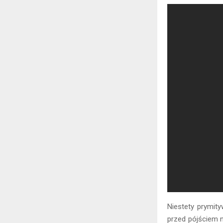
Niestety prymit
przed pójściem n