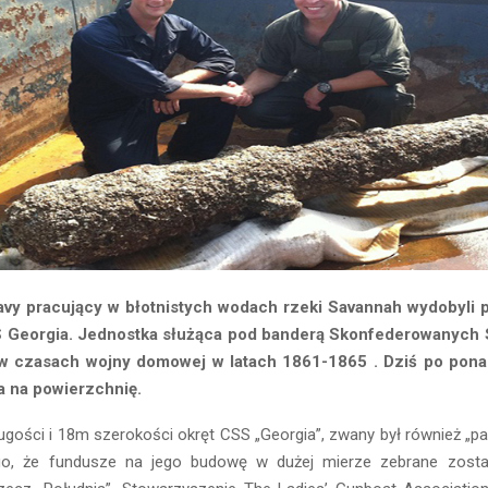
vy pracujący w błotnistych wodach rzeki Savannah wydobyli p
 Georgia. Jednostka służąca pod banderą Skonfederowanych
w czasach wojny domowej w latach 1861-1865 . Dziś po ponad
a na powierzchnię.
gości i 18m szerokości okręt CSS „Georgia”, zwany był również „p
go, że fundusze na jego budowę w dużej mierze zebrane został