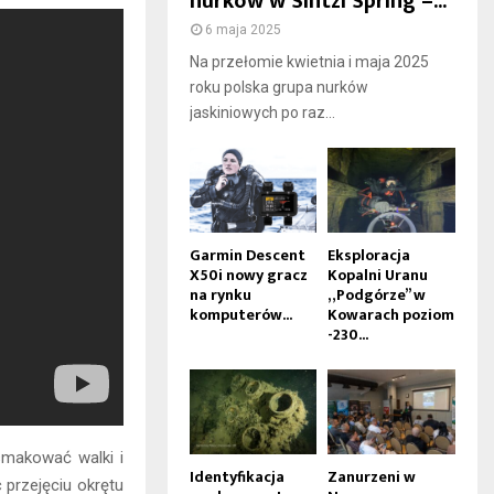
nurków w Sintzi Spring –...
6 maja 2025
Na przełomie kwietnia i maja 2025
roku polska grupa nurków
jaskiniowych po raz...
Garmin Descent
Eksploracja
X50i nowy gracz
Kopalni Uranu
na rynku
„Podgórze” w
komputerów...
Kowarach poziom
-230...
smakować walki i
Identyfikacja
Zanurzeni w
 przejęciu okrętu