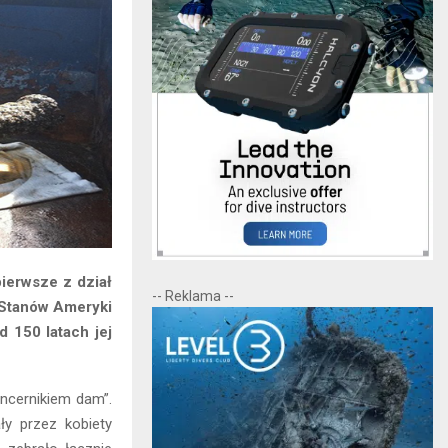
ierwsze z dział
-- Reklama --
 Stanów Ameryki
 150 latach jej
ancernikiem dam”.
y przez kobiety