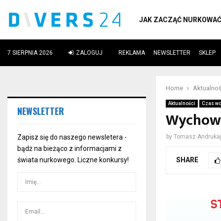
JAK ZACZĄĆ NURKOWA
7 SIERPNIA 2026
ZALOGUJ
REKLAMA
NEWSLETTER
SKLEP
ube
Home
Aktualnoś
Aktualności
Czas wo
NEWSLETTER
Wychowa
Zapisz się do naszego newsletera -
by
Tomasz Andrukaj
bądż na bieżąco z informacjami z
SHARE
świata nurkowego. Liczne konkursy!