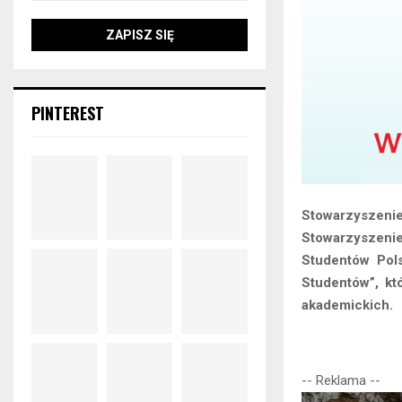
PINTEREST
Stowarzyszeni
Stowarzyszeni
Studentów Pols
Studentów”, kt
akademickich.
-- Reklama --