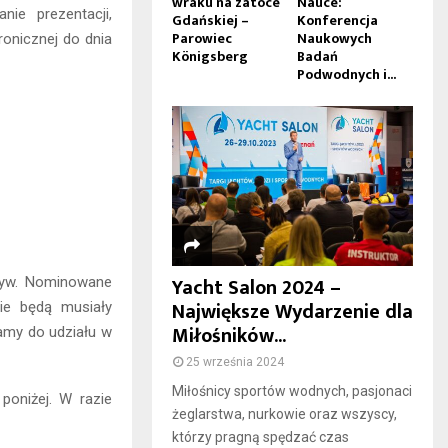
wraku na zatoce
Nauce:
ie prezentacji,
Gdańskiej –
Konferencja
Parowiec
Naukowych
onicznej do dnia
Königsberg
Badań
Podwodnych i...
Yacht Salon 2024 –
atyw. Nominowane
Największe Wydarzenie dla
ie będą musiały
Miłośników...
amy do udziału w
25 września 2024
Miłośnicy sportów wodnych, pasjonaci
poniżej. W razie
żeglarstwa, nurkowie oraz wszyscy,
którzy pragną spędzać czas