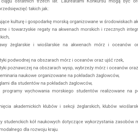
ciągu ostatnich trzech lat. Laureatami Konkursu mogą być org
rzedsięwzięć takich jak.:
ujące kulturę i gospodarkę morską organizowane w środowiskach a
yczne i towarzyskie regaty na akwenach morskich i rzecznych integ
kich,
rawy żeglarskie i wioślarskie na akwenach mórz i oceanów o
tyki podwodnej na obszarach mórz i oceanów oraz ujść rzek,
tyki poznawczej na obszarach wysp, wybrzeży mórz i oceanów oraz 
i seminaria naukowe organizowane na pokładach żaglowców,
glami dla studentów na pokładach żaglowców,
 programy wychowania morskiego studentów realizowane na po
gnięcia akademickich klubów i sekcji żeglarskich, klubów wioślars
ekty studenckich kół naukowych dotyczące wykorzystania zasobów m
rmodalnego dla rozwoju kraju.