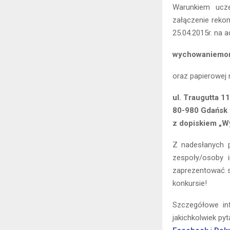
Warunkiem ucze
załączenie reko
25.04.2015r. na a
wychowaniemor
oraz papierowej 
ul. Traugutta 1
80-980 Gdańsk
z dopiskiem „W
Z nadesłanych p
zespoły/osoby 
zaprezentować s
konkursie!
Szczegółowe inf
jakichkolwiek py