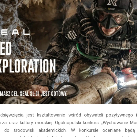
edsięwzięcia jest kształtowanie wśród obywateli pozytywnego 
za oraz kultury morskiej. Ogólnopolski konkurs ,,Wychowanie Mo
st do środowisk akademickich. W konkursie oceniane będą p