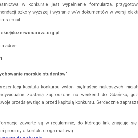
stnictwa w konkursie jest wypełnienie formularza, przygotowan
mendacji szkoły wyższej i wysłanie w/w dokumentów w wersji elektr
dres email:
skie@czerwonaroza.org.pl
na adres:
11
ychowanie morskie studentów”
rezentacji kapituła konkursu wyłoni piętnaście najlepszych inicj
indywidualne zostaną zaproszone na weekend do Gdańska, gdz
woje przedsięwzięcia przed kapitułą konkursu. Serdecznie zaprasz
ormacje zawarte są w regulaminie, do którego link znajduje się 
tań prosimy o kontakt drogą mailową.