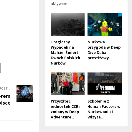
aktywnie...
Tragiczny
Nurkowa
Wypadek na
przygoda w Deep
Malcie: Śmierć
Dive Dubai –
Dwóch Polskich
prestiżowy...
Nurków
POST
torem
Przyszłość
Szkolenie z
olsce
jednostek CCR i
Human Factors w
zmiany w Deep
Nurkowaniu i
Adventure...
Wizyta...