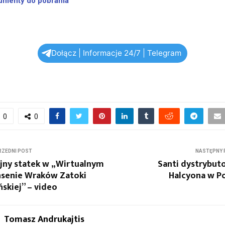
umenty do pobrania
Dołącz | Informacje 24/7 | Telegram
0
0
ZEDNI POST
NASTĘPNY 
jny statek w „Wirtualnym
Santi dystrybu
nsenie Wraków Zatoki
Halcyona w P
skiej” – video
Tomasz Andrukajtis