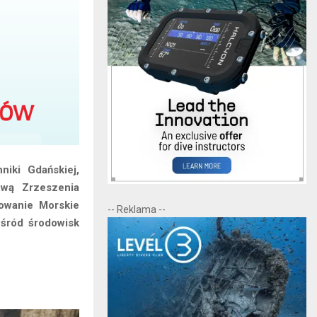
iki Gdańskiej,
ową Zrzeszenia
howanie Morskie
-- Reklama --
wśród środowisk