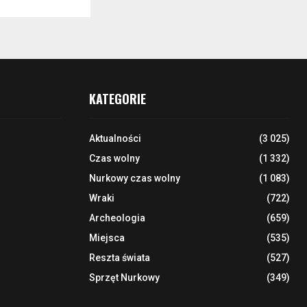
KATEGORIE
Aktualności
(3 025)
Czas wolny
(1 332)
Nurkowy czas wolny
(1 083)
Wraki
(722)
Archeologia
(659)
Miejsca
(535)
Reszta świata
(527)
Sprzęt Nurkowy
(349)