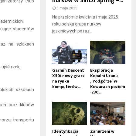
nurków w Sintzi Spring –...
anizatorzy i/lub
6 maja 2025
Na przełomie kwietnia i maja 2025
kademickich,
roku polska grupa nurków
rujące studentów
jaskiniowych po raz...
raz na szlakach
ujść rzek,
Garmin Descent
Eksploracja
X50i nowy gracz
Kopalni Uranu
na rynku
„Podgórze” w
komputerów...
Kowarach poziom
lskich szkołach
-230...
kich oraz klubów
orza, transportu
Identyfikacja
Zanurzeni w