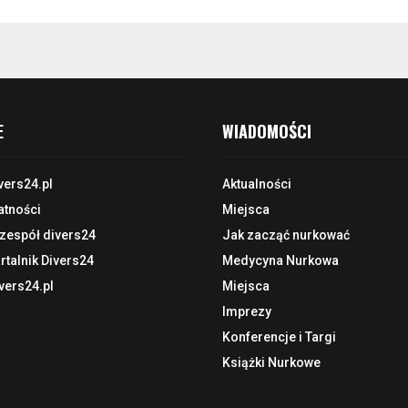
E
WIADOMOŚCI
vers24.pl
Aktualności
atności
Miejsca
 zespół divers24
Jak zacząć nurkować
talnik Divers24
Medycyna Nurkowa
vers24.pl
Miejsca
Imprezy
Konferencje i Targi
Książki Nurkowe