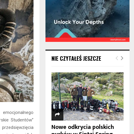
NIE CZYTAŁEŚ JESZCZE
i emocjonalnego
rskie Studentów”
Nowe odkrycia polskich
rzedsięwzięcia