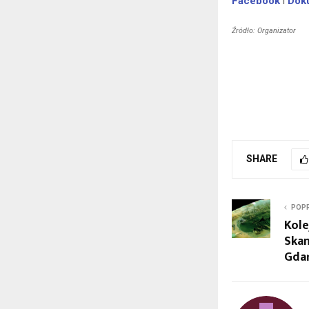
Facebook
i
Dok
Źródło: Organizator
SHARE
POPR
Kole
Ska
Gdań