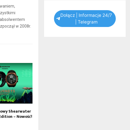
iwaniem,
zystkimi
Dołącz | Informacje 24/7
t absolwentem
| Telegram
ozpoczął w 2008r.
kowy Shearwater
Edition – Nowość!