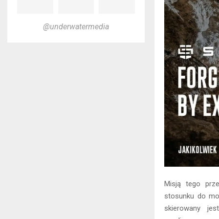
@underwatermedia
Misją tego prz
stosunku do mor
skierowany je