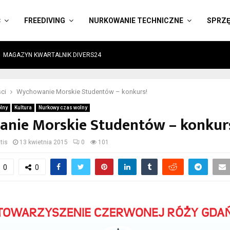
Ć
FREEDIVING
NURKOWANIE TECHNICZNE
SPRZ
MAGAZYN KWARTALNIK DIVERS24
ci
Wychowanie Morskie Studentów – konkurs!
lny
Kultura
Nurkowy czas wolny
nie Morskie Studentów – konkur
tis
13 kwietnia 2015
0
101
0
0