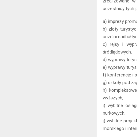
zrealizowane w 
uczestnicy tych p
a) imprezy prom
b) zloty turyst
uczelni nadbałtyc
c) rejsy i wyp
śródlądowych,
d) wyprawy turys
e) wyprawy turys
f) konferencje 
g) szkoły pod ża
h) kompleksowe
wyższych,
i) wybitne osią
nurkowych,
j) wybitne proj
morskiego i inte