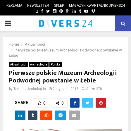
REKLAMA
NEWSLETTER
SKLEP
MAGAZYN KWARTALNIK DIVERS24
FACEBOOK
TWITTER
INSTAGRAM
PINTEREST
GOOGLE
LINKEDIN
TUMBLR
YOUTUBE
VIMEO
PRIMARY
ube
MENU
Home
Aktualności
Pierwsze polskie Muzeum Archeologii Podwodnej powstanie w
Łebie
Aktualności
Archeologia
Polska
Pierwsze polskie Muzeum Archeologii
Podwodnej powstanie w Łebie
by
Tomasz Andrukajtis
2 stycznia 2015
0
278
SHARE
0
0