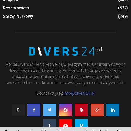
Reszta świata
(527)
Sprzęt Nurkowy
(349)
Portal Divers24 jest obecnie największym medium internetowym
traktującym o nurkowaniu w Polsce. Od 2010r. przekazujemy
ciekawe i ważne informacje z Polski i ze świata, dotyczące
wszelkich form nurkowania oraz związanych z nimi aktywności.
Skontaktuj się:
info@divers24.pl