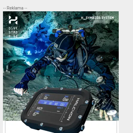
r
-- Reklama --
c
E
h
f
A
o
r
R
:
C
H