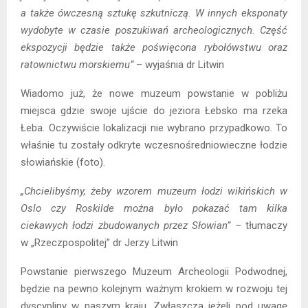
a także ówczesną sztukę szkutniczą. W innych eksponaty
wydobyte w czasie poszukiwań archeologicznych. Część
ekspozycji będzie także poświęcona rybołówstwu oraz
ratownictwu morskiemu”
– wyjaśnia dr Litwin
Wiadomo już, że nowe muzeum powstanie w pobliżu
miejsca gdzie swoje ujście do jeziora Łebsko ma rzeka
Łeba. Oczywiście lokalizacji nie wybrano przypadkowo. To
właśnie tu zostały odkryte wczesnośredniowieczne łodzie
słowiańskie (foto).
„Chcielibyśmy, żeby wzorem muzeum łodzi wikińskich w
Oslo czy Roskilde można było pokazać tam kilka
ciekawych łodzi zbudowanych przez Słowian”
– tłumaczy
w „Rzeczpospolitej” dr Jerzy Litwin
Powstanie pierwszego Muzeum Archeologii Podwodnej,
będzie na pewno kolejnym ważnym krokiem w rozwoju tej
dyscypliny w naszym kraju. Zwłaszcza jeżeli pod uwagę