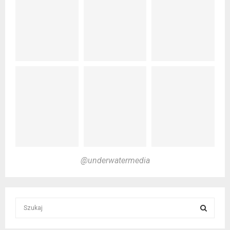
@underwatermedia
S
e
a
S