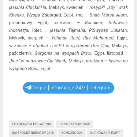
jaskinia ChickinHa,
Meksyk, kwiecien –
rosyjski „spy” wrak
Khanka
,
Wyspa Zabargad
, Egipt, maj –
Shab Marsa Alam
,
południowy Egipt, czerwiec –
Bunaken, Sulawesi,
Indonezja
, lipiec –
jaskinia Tajmaha, Półwysep Jukatan
,
Meksyk, sierpień –
Yolanda Reef, Ras Muhamed
, Egipt,
wrzesień –
studnia The Pit w systemie Dos Ojos
, Meksyk,
październik:
Gorgonia na wyspach Braci
, Egipt, listopad –
„lilie” w sadzawce Car Wash
, Meksyk, grudzień –
ławica na
wyspach Braci
, Egipt.
Dołącz | Informacje 24/7 | Telegram
FOTOGRAFIA PODWODNA
IRENA STANGIERSKA
KALENDARZ NURKOWY 2015
KONKURS D24
NURKOWANIE EGIPT