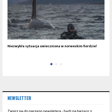
Niezwykła sytuacja uwieczniona w norweskim fiordzie!
N
M
NEWSLETTER
Zapisz się do naszego newsletera - bądż na bieżąco z