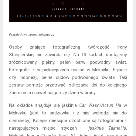
Przykładowa strona kalendarza
Osoby znające fotograficzną twórczość Ireny
Stangierskiej nie zawiodą się. Na 13 kartach dostajemy
zróżnicowany, piękny, pełen barw podwodny świat.
Fotografie z najpiękniejszych miejsc w Meksyku, Egipcie
czy Indonezji, pełne cudów podwodnego świata. Taki
zestaw pomoże przetrwać odliczanie dni do kolejnego
zanurzenia i nawet najgorszy dzień w pracy.
Na okładce znajduje się jaskinia
Car Wash/Actun Ha
w
Meksyku (jest to sadzawka i z niej wchodzi sie do
ciemniecy). Kolejne miesiące ozdobione są fotografiami z
następujących miejsc: styczeń –
jaskinia TajmaHa
,
Meksyk, luty –
Claudia Reef, St. Johns
, Egipt, marzec –