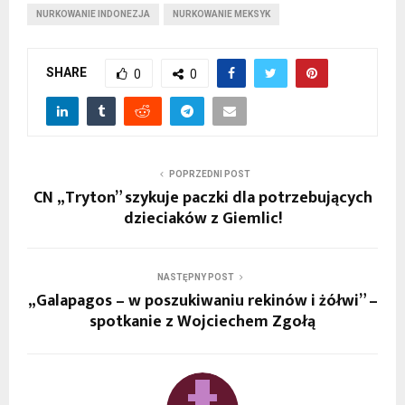
NURKOWANIE INDONEZJA
NURKOWANIE MEKSYK
SHARE
0
0
POPRZEDNI POST
CN „Tryton” szykuje paczki dla potrzebujących
dzieciaków z Giemlic!
NASTĘPNY POST
„Galapagos – w poszukiwaniu rekinów i żółwi” –
spotkanie z Wojciechem Zgołą