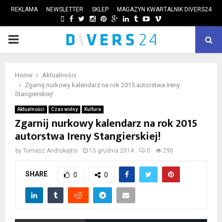
REKLAMA
NEWSLETTER
SKLEP
MAGAZYN KWARTALNIK DIVERS24
FACEBOOK
TWITTER
INSTAGRAM
PINTEREST
GOOGLE
LINKEDIN
TUMBLR
YOUTUBE
VIMEO
PRIMARY
ube
MENU
Home
Aktualności
Zgarnij nurkowy kalendarz na rok 2015 autorstwa Ireny
Stangierskiej!
Aktualności
Czas wolny
Kultura
Zgarnij nurkowy kalendarz na rok 2015
autorstwa Ireny Stangierskiej!
by
Tomasz Andrukajtis
15 grudnia 2014
0
290
SHARE
0
0