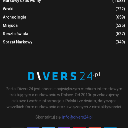
Nurkowy czas wolny
(1 083)
Wraki
(722)
Archeologia
(659)
Miejsca
(535)
Reszta świata
(527)
Sprzęt Nurkowy
(349)
Portal Divers24 jest obecnie największym medium internetowym
traktującym o nurkowaniu w Polsce. Od 2010r. przekazujemy
ciekawe i ważne informacje z Polski i ze świata, dotyczące
wszelkich form nurkowania oraz związanych z nimi aktywności.
Skontaktuj się:
info@divers24.pl