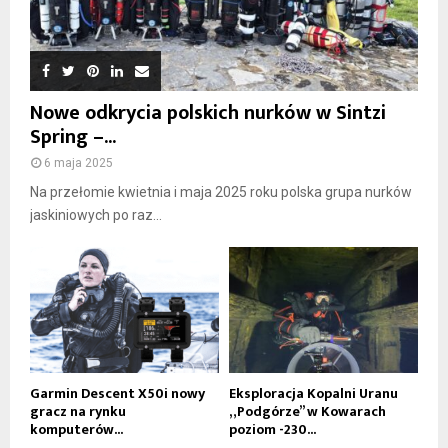
Nowe odkrycia polskich nurków w Sintzi
Spring –...
6 maja 2025
Na przełomie kwietnia i maja 2025 roku polska grupa nurków
jaskiniowych po raz...
Garmin Descent X50i nowy
Eksploracja Kopalni Uranu
gracz na rynku
„Podgórze” w Kowarach
komputerów...
poziom -230...