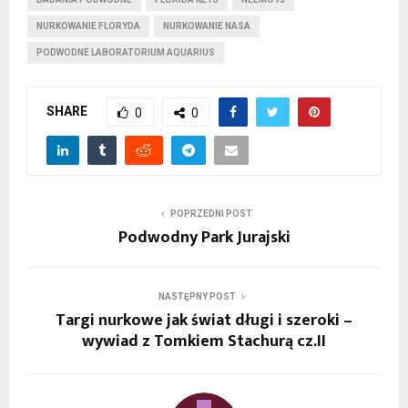
NURKOWANIE FLORYDA
NURKOWANIE NASA
PODWODNE LABORATORIUM AQUARIUS
SHARE
0
0
POPRZEDNI POST
Podwodny Park Jurajski
NASTĘPNY POST
Targi nurkowe jak świat długi i szeroki –
wywiad z Tomkiem Stachurą cz.II