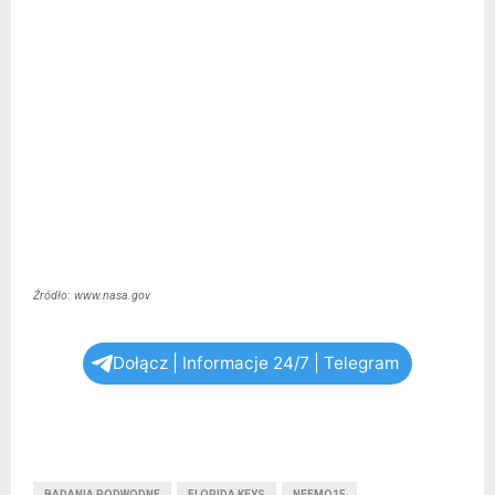
Źródło: www.nasa.gov
Dołącz | Informacje 24/7 | Telegram
BADANIA PODWODNE
FLORIDA KEYS
NEEMO15