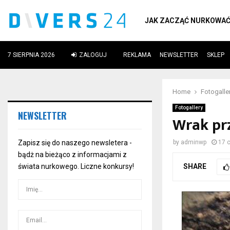
JAK ZACZĄĆ NURKOWA
7 SIERPNIA 2026
ZALOGUJ
REKLAMA
NEWSLETTER
SKLEP
ube
Home
Fotogalle
Fotogallery
NEWSLETTER
Wrak pr
Zapisz się do naszego newsletera -
by
adminwp
17 
bądż na bieżąco z informacjami z
SHARE
świata nurkowego. Liczne konkursy!