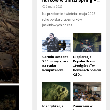
nurków w Sintzi Spring –...
6 maja 2025
Na przełomie kwietnia i maja 2025
roku polska grupa nurków
jaskiniowych po raz...
Garmin Descent
Eksploracja
X50i nowy gracz
Kopalni Uranu
na rynku
„Podgórze” w
komputerów...
Kowarach poziom
-230...
Identyfikacja
Zanurzeni w