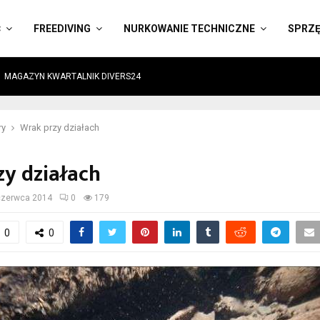
Ć
FREEDIVING
NURKOWANIE TECHNICZNE
SPRZ
MAGAZYN KWARTALNIK DIVERS24
ry
Wrak przy działach
zy działach
czerwca 2014
0
179
0
0