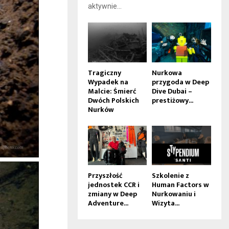
aktywnie...
Tragiczny
Nurkowa
Wypadek na
przygoda w Deep
Malcie: Śmierć
Dive Dubai –
Dwóch Polskich
prestiżowy...
Nurków
Przyszłość
Szkolenie z
jednostek CCR i
Human Factors w
zmiany w Deep
Nurkowaniu i
Adventure...
Wizyta...