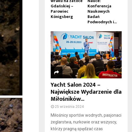
wraku na zatoce
Nauce:
Gdańskiej –
Konferencja
Parowiec
Naukowych
Königsberg
Badań
Podwodnych i...
Yacht Salon 2024 –
Największe Wydarzenie dla
Miłośników...
25 września 2024
Miłośnicy sportów wodnych, pasjonaci
żeglarstwa, nurkowie oraz wszyscy,
którzy pragną spędzać czas