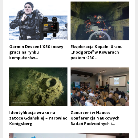
Garmin Descent X50i nowy
Eksploracja Kopalni Uranu
gracz na rynku
„Podgórze” w Kowarach
komputerów...
poziom -230...
Identyfikacja wraku na
Zanurzeni w Nauce:
zatoce Gdańskiej – Parowiec
Konferencja Naukowych
Königsberg
Badań Podwodnych i...