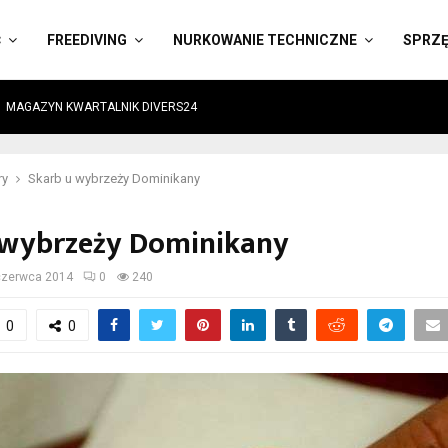
Ć
FREEDIVING
NURKOWANIE TECHNICZNE
SPRZ
MAGAZYN KWARTALNIK DIVERS24
ry
Skarb u wybrzeży Dominikany
 wybrzeży Dominikany
czerwca 2014
0
240
0
0