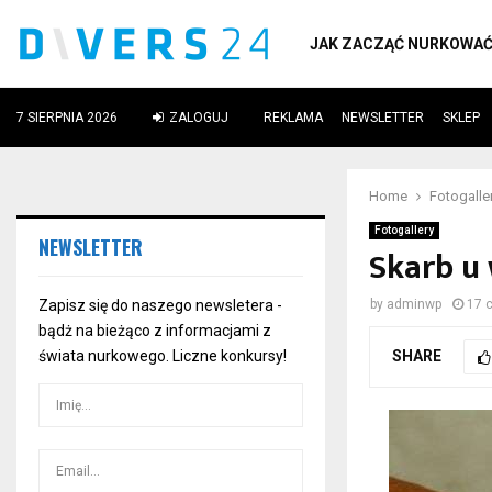
JAK ZACZĄĆ NURKOWA
7 SIERPNIA 2026
ZALOGUJ
REKLAMA
NEWSLETTER
SKLEP
ube
Home
Fotogalle
Fotogallery
NEWSLETTER
Skarb u
Zapisz się do naszego newsletera -
by
adminwp
17 
bądż na bieżąco z informacjami z
SHARE
świata nurkowego. Liczne konkursy!