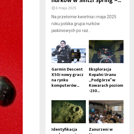
nurków w Sintzi Spring –...
6 maja 2025
Na przełomie kwietnia i maja 2025
roku polska grupa nurków
jaskiniowych po raz...
Garmin Descent
Eksploracja
X50i nowy gracz
Kopalni Uranu
na rynku
„Podgórze” w
komputerów...
Kowarach poziom
-230...
Identyfikacja
Zanurzeni w