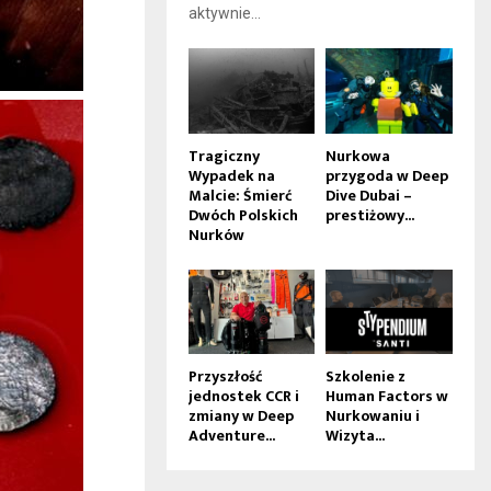
aktywnie...
Tragiczny
Nurkowa
Wypadek na
przygoda w Deep
Malcie: Śmierć
Dive Dubai –
Dwóch Polskich
prestiżowy...
Nurków
Przyszłość
Szkolenie z
jednostek CCR i
Human Factors w
zmiany w Deep
Nurkowaniu i
Adventure...
Wizyta...