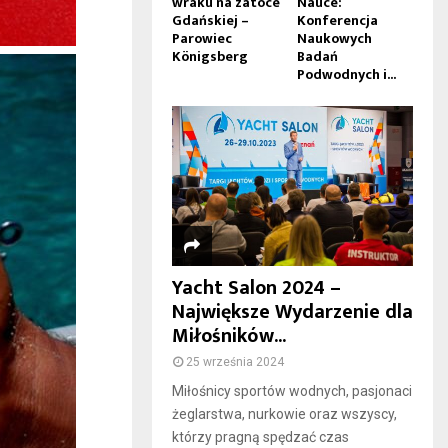
wraku na zatoce
Nauce:
Gdańskiej –
Konferencja
Parowiec
Naukowych
Königsberg
Badań
Podwodnych i...
Yacht Salon 2024 –
Największe Wydarzenie dla
Miłośników...
25 września 2024
Miłośnicy sportów wodnych, pasjonaci
żeglarstwa, nurkowie oraz wszyscy,
którzy pragną spędzać czas