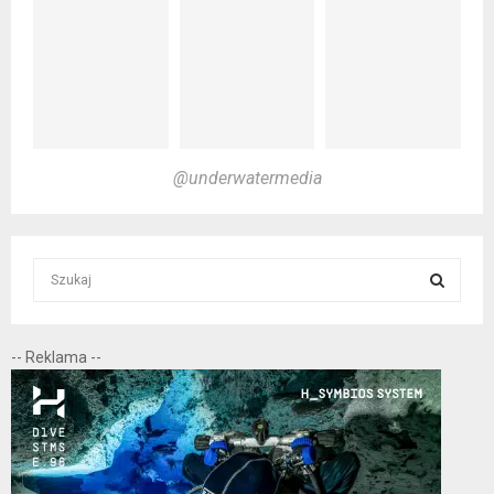
@underwatermedia
S
e
a
S
r
-- Reklama --
c
E
h
f
A
o
r
R
: