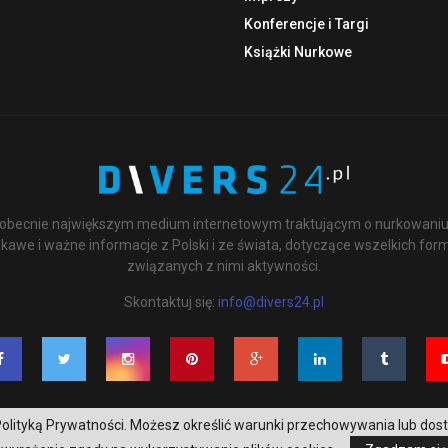
Konferencje i Targi
Książki Nurkowe
st obecnie największym medium internetowym traktującym o nurkowaniu 
kawe i ważne informacje z Polski i ze świata, dotyczące wszelkich for
związanych z nimi aktywności.
Skontaktuj się:
info@divers24.pl
 z Polityką Prywatności. Możesz określić warunki przechowywania lub dos