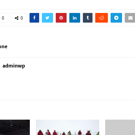
0
0
one
adminwp