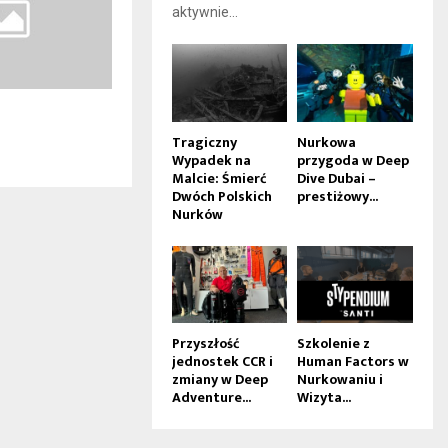
aktywnie...
Tragiczny
Nurkowa
Wypadek na
przygoda w Deep
Malcie: Śmierć
Dive Dubai –
Dwóch Polskich
prestiżowy...
Nurków
Przyszłość
Szkolenie z
jednostek CCR i
Human Factors w
zmiany w Deep
Nurkowaniu i
Adventure...
Wizyta...