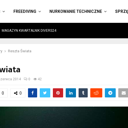
Ć
FREEDIVING
NURKOWANIE TECHNICZNE
SPRZ
MAGAZYN KWARTALNIK DIVERS24
ry
Reszta Świata
Świata
czerwca 2014
0
42
0
0