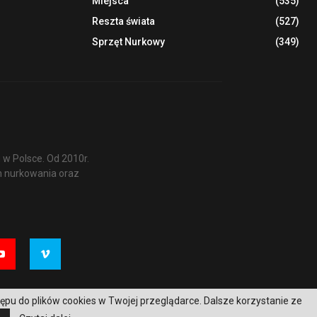
Miejsca
(535)
Reszta świata
(527)
Sprzęt Nurkowy
(349)
w Polsce. Od 2010r.
m nurkowania oraz
tępu do plików cookies w Twojej przeglądarce. Dalsze korzystanie ze