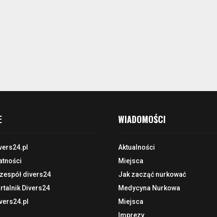
E
WIADOMOŚCI
vers24.pl
Aktualności
atności
Miejsca
 zespół divers24
Jak zacząć nurkować
talnik Divers24
Medycyna Nurkowa
vers24.pl
Miejsca
Imprezy