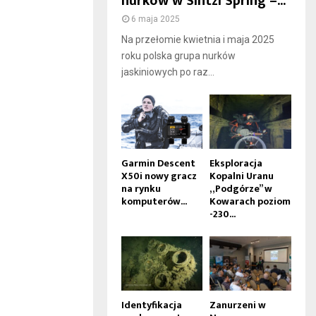
nurków w Sintzi Spring –...
6 maja 2025
Na przełomie kwietnia i maja 2025
roku polska grupa nurków
jaskiniowych po raz...
Garmin Descent
Eksploracja
X50i nowy gracz
Kopalni Uranu
na rynku
„Podgórze” w
komputerów...
Kowarach poziom
-230...
Identyfikacja
Zanurzeni w