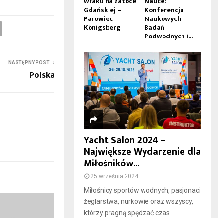
wraku na zatoce
Nauce:
Gdańskiej –
Konferencja
Parowiec
Naukowych
Königsberg
Badań
Podwodnych i...
NASTĘPNY POST
Polska
Yacht Salon 2024 –
Największe Wydarzenie dla
Miłośników...
25 września 2024
Miłośnicy sportów wodnych, pasjonaci
żeglarstwa, nurkowie oraz wszyscy,
którzy pragną spędzać czas