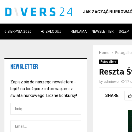
JAK ZACZĄĆ NURKOWA
6 SIERPNIA 2026
ZALOGUJ
REKLAMA
NEWSLETTER
SKLEP
ube
Home
Fotogalle
Fotogallery
NEWSLETTER
Reszta 
Zapisz się do naszego newsletera -
by
adminwp
17 
bądż na bieżąco z informacjami z
SHARE
świata nurkowego. Liczne konkursy!