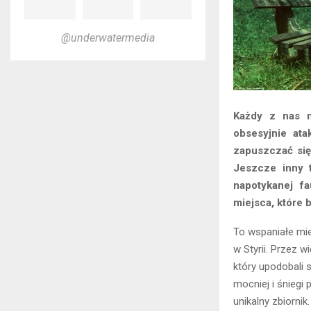
@underwatermedia
Każdy z nas m
obsesyjnie ata
zapuszczać się 
Jeszcze inny 
napotykanej f
miejsca, które 
To wspaniałe mi
w Styrii. Przez 
który upodobali 
mocniej i śniegi
unikalny zbiornik.