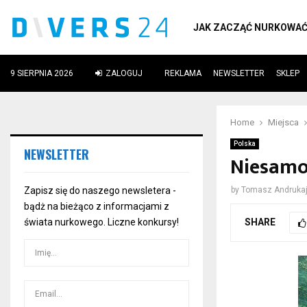
JAK ZACZĄĆ NURKOWA
9 SIERPNIA 2026
ZALOGUJ
REKLAMA
NEWSLETTER
SKLEP
ube
Home
Miejsca
Polska
NEWSLETTER
Niesamow
Zapisz się do naszego newsletera -
by
Tomasz Andrukaj
bądż na bieżąco z informacjami z
SHARE
świata nurkowego. Liczne konkursy!