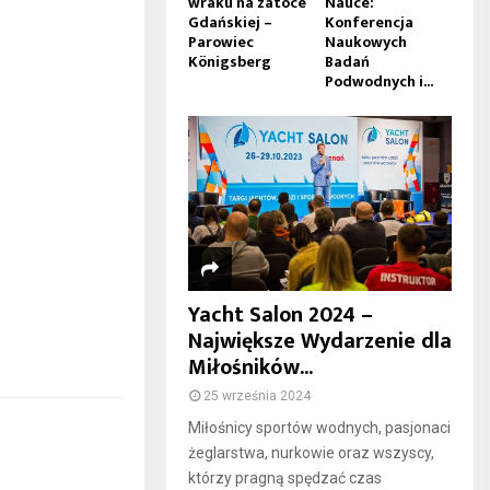
wraku na zatoce
Nauce:
Gdańskiej –
Konferencja
Parowiec
Naukowych
Königsberg
Badań
Podwodnych i...
Yacht Salon 2024 –
Największe Wydarzenie dla
Miłośników...
25 września 2024
Miłośnicy sportów wodnych, pasjonaci
żeglarstwa, nurkowie oraz wszyscy,
którzy pragną spędzać czas