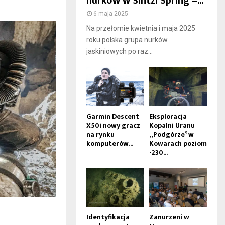
nurków w Sintzi Spring –...
6 maja 2025
Na przełomie kwietnia i maja 2025
roku polska grupa nurków
jaskiniowych po raz...
Garmin Descent
Eksploracja
X50i nowy gracz
Kopalni Uranu
na rynku
„Podgórze” w
komputerów...
Kowarach poziom
-230...
Identyfikacja
Zanurzeni w