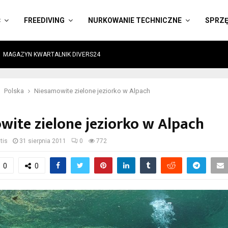
Ć
FREEDIVING
NURKOWANIE TECHNICZNE
SPRZ
MAGAZYN KWARTALNIK DIVERS24
Polska
Niesamowite zielone jeziorko w Alpach
ite zielone jeziorko w Alpach
tis
31 sierpnia 2011
0
772
0
0