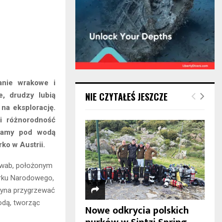
anie wrakowe i
NIE CZYTAŁEŚ JESZCZE
e, drudzy lubią
 na eksplorację.
i różnorodność
ykamy pod wodą
ko w Austrii.
hwab, położonym
Parku Narodowego,
czyna przygrzewać
wodą, tworząc
Nowe odkrycia polskich