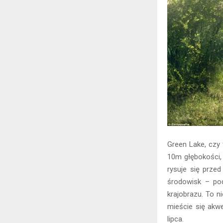
Green Lake, czy
10m głębokości, 
rysuje się prze
środowisk – po
krajobrazu. To n
mieście się akw
lipca.