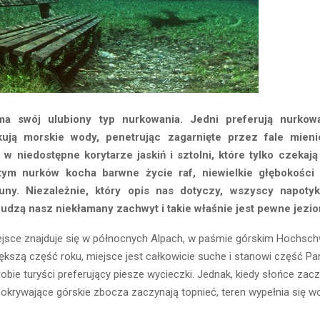
a swój ulubiony typ nurkowania. Jedni preferują nurkow
kują morskie wody, penetrując zagarnięte przez fale mieni
w niedostępne korytarze jaskiń i sztolni, które tylko czekają
tym nurków kocha barwne życie raf, niewielkie głębokości 
auny. Niezależnie, który opis nas dotyczy, wszyscy napot
budzą nasz niekłamany zachwyt i takie właśnie jest pewne jezior
ejsce znajduje się w północnych Alpach, w paśmie górskim Hochsc
większą część roku, miejsce jest całkowicie suche i stanowi część 
sobie turyści preferujący piesze wycieczki. Jednak, kiedy słońce za
 pokrywające górskie zbocza zaczynają topnieć, teren wypełnia się 