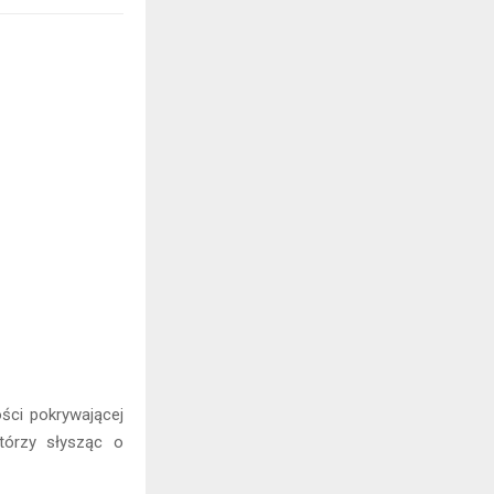
ości pokrywającej
tórzy słysząc o