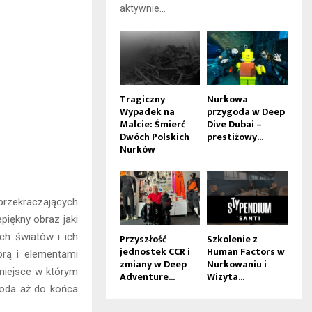
aktywnie...
Tragiczny
Nurkowa
Wypadek na
przygoda w Deep
Malcie: Śmierć
Dive Dubai –
Dwóch Polskich
prestiżowy...
Nurków
przekraczających
piękny obraz jaki
ch światów i ich
Przyszłość
Szkolenie z
jednostek CCR i
Human Factors w
rą i elementami
zmiany w Deep
Nurkowaniu i
 miejsce w którym
Adventure...
Wizyta...
woda aż do końca