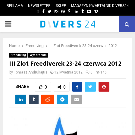
REKLAMA
NEWSLETTER
SKLEP
MAGAZYN KWARTALNIK DIVERS24
FACEBOOK
TWITTER
INSTAGRAM
PINTEREST
GOOGLE
LINKEDIN
TUMBLR
YOUTUBE
VIMEO
PRIMARY
ube
MENU
Home
Freediving
III Zlot Freediverek 23-24 czerwca 2012
Freediving
Wydarzenia
III Zlot Freediverek 23-24 czerwca 2012
by
Tomasz Andrukajtis
12 kwietnia 2012
0
146
SHARE
0
0