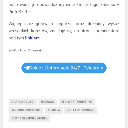
poprowadzi je doświadczony instruktor z tego zakresu –
Piotr Szefer.
Więcej szczegółów o imprezie oraz dokładny wykaz
wszystkich kosztów, znajduje się na stronie organizatora
pod tym
linkiem
.
Źródło i Foto: Organizator
Dołącz | Informacje 24/7 | Telegram
AGATA BOGUSZ
BLUEAGO
III ZLOT FREEDIVEREK
JEZIORO POWIDZKIE
NEMO24
ZLOT FREEDIVIONG
ZLOT POLSKICH SYRENEK