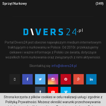
Sprzęt Nurkowy
(349)
Portal Divers24 jest obecnie największym medium internetowym
traktującym o nurkowaniu w Polsce. Od 2010r. przekazujemy
ciekawe i ważne informacje z Polski i ze świata, dotyczące
wszelkich form nurkowania oraz związanych z nimi aktywności.
Skontaktuj się:
info@divers24.pl
Strona korzysta z plików cookies w celu realizacji usług i zgodnie z
Polityką Prywatności. Możesz określić warunki przechowywania