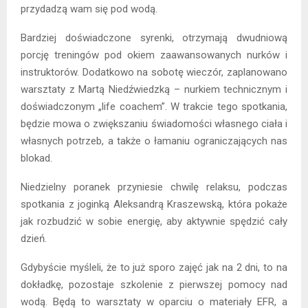
przydadzą wam się pod wodą.
Bardziej doświadczone syrenki, otrzymają dwudniową
porcję treningów pod okiem zaawansowanych nurków i
instruktorów. Dodatkowo na sobotę wieczór, zaplanowano
warsztaty z Martą Niedźwiedzką – nurkiem technicznym i
doświadczonym „life coachem”. W trakcie tego spotkania,
będzie mowa o zwiększaniu świadomości własnego ciała i
własnych potrzeb, a także o łamaniu ograniczających nas
blokad.
Niedzielny poranek przyniesie chwilę relaksu, podczas
spotkania z joginką Aleksandrą Kraszewską, która pokaże
jak rozbudzić w sobie energię, aby aktywnie spędzić cały
dzień.
Gdybyście myśleli, że to już sporo zajęć jak na 2 dni, to na
dokładkę, pozostaje szkolenie z pierwszej pomocy nad
wodą. Będą to warsztaty w oparciu o materiały EFR, a