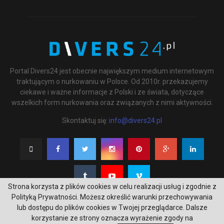
Portal Divers24 jest obecnie największym medium internetowym
traktującym o nurkowaniu w Polsce. Od 2010r. przekazujemy
ciekawe i ważne informacje z Polski i ze świata, dotyczące
wszelkich form nurkowania oraz związanych z nimi aktywności.
Skontaktuj się:
info@divers24.pl
Strona korzysta z plików cookies w celu realizacji usług i zgodnie z
Polityką Prywatności. Możesz określić warunki przechowywania
lub dostępu do plików cookies w Twojej przeglądarce. Dalsze
korzystanie ze strony oznacza wyrażenie zgody na
@2020 - underwatermedia.pl. All Right Reserved. Designed and Developed by